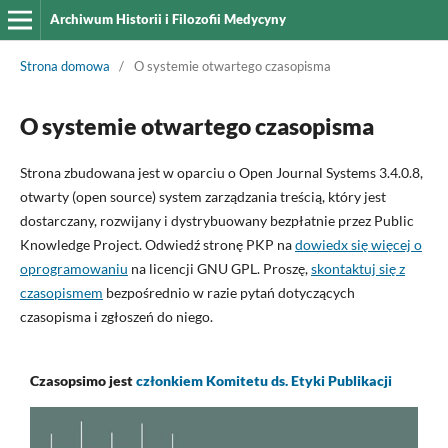
Archiwum Historii i Filozofii Medycyny
Strona domowa
/
O systemie otwartego czasopisma
O systemie otwartego czasopisma
Strona zbudowana jest w oparciu o Open Journal Systems 3.4.0.8,
otwarty (open source) system zarządzania treścią, który jest
dostarczany, rozwijany i dystrybuowany bezpłatnie przez Public
Knowledge Project. Odwiedź stronę PKP na
dowiedx się więcej o
oprogramowaniu
na licencji GNU GPL. Proszę,
skontaktuj się z
czasopismem
bezpośrednio w razie pytań dotyczących
czasopisma i zgłoszeń do niego.
Czasopsimo jest
członkiem Komitetu ds. Etyki Publikacji