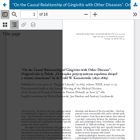
“On the Causal Relationship of Gingivitis with Other Diseases”. Original title in Polish: „O związku przyczynowym zapalenia dziąseł z innemi chorobami” by dr Teofil W. Kaczorowski (1830-1889)