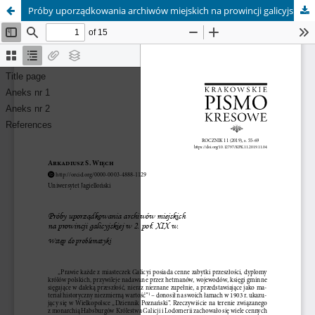
Próby uporządkowania archiwów miejskich na prowincji galicyjskiej w 2 poł. XIX w.