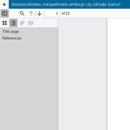
Donosicielstwo, niespełnione ambicje czy zdrada stanu?