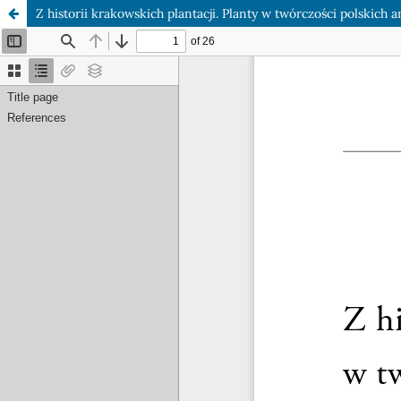
Z historii krakowskich plantacji. Planty w twórczości polskich a