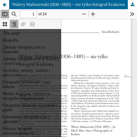
Walery Maliszewski (1836–1885) – nie tylko fotograf Krakowa