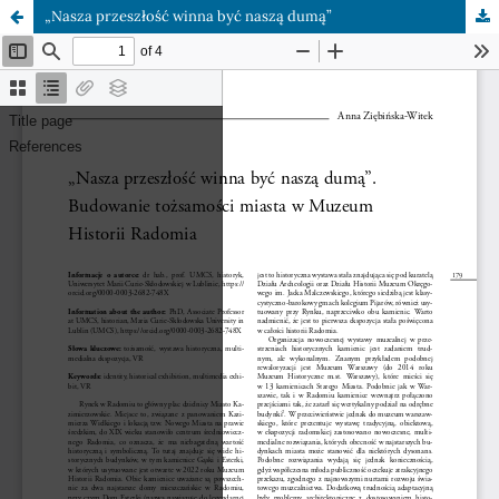
„Nasza przeszłość winna być naszą dumą”