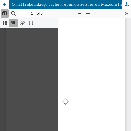
Ornat krakowskiego cechu krupników ze zbiorów Muzeum Historycznego m. Krakowa