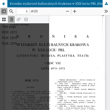
Kronika wydarzeń kulturalnych Krakowa w XXX-leciu PRL (literatura, muzyka, plastyka, teatr)