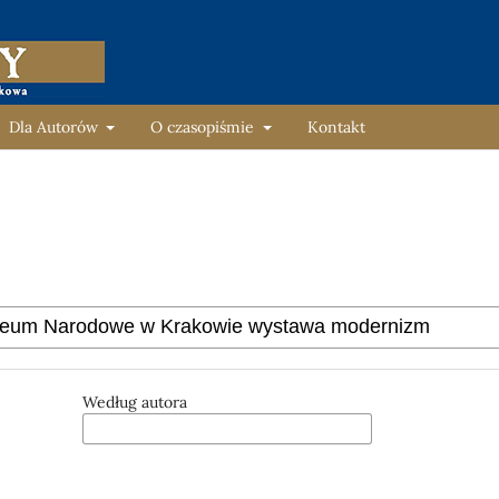
Dla Autorów
O czasopiśmie
Kontakt
Według autora