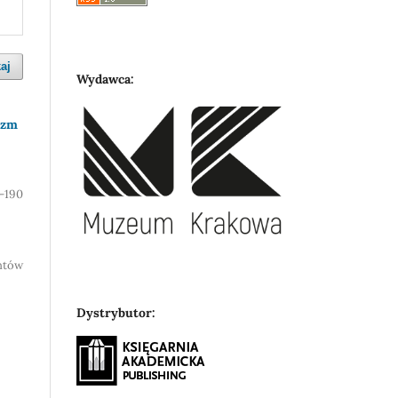
aj
Wydawca:
izm
-190
entów
Dystrybutor: