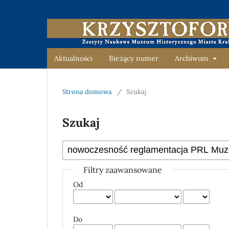
Aktualności
Bieżący numer
Archiwum
Strona domowa
/
Szukaj
Szukaj
Filtry zaawansowane
Od
Do