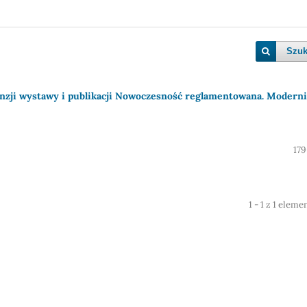
Szuk
enzji wystawy i publikacji Nowoczesność reglamentowana. Modern
179
1 - 1 z 1 elem