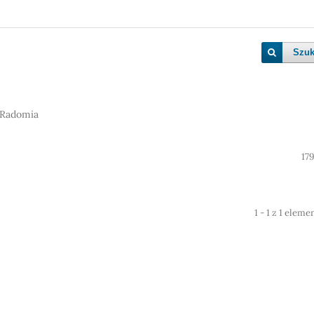
Szuk
 Radomia
17
1 - 1 z 1 elem