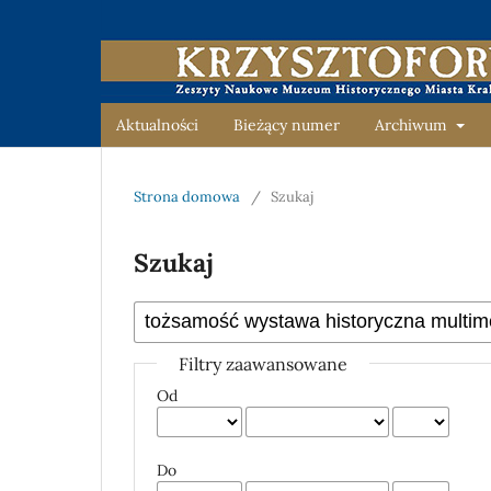
Aktualności
Bieżący numer
Archiwum
Strona domowa
/
Szukaj
Szukaj
Filtry zaawansowane
Od
Do