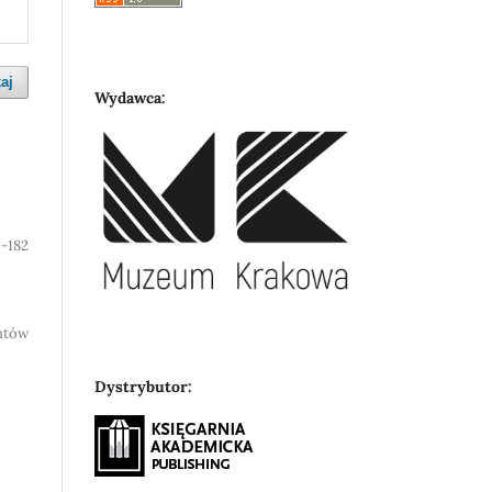
aj
Wydawca:
9-182
entów
Dystrybutor: