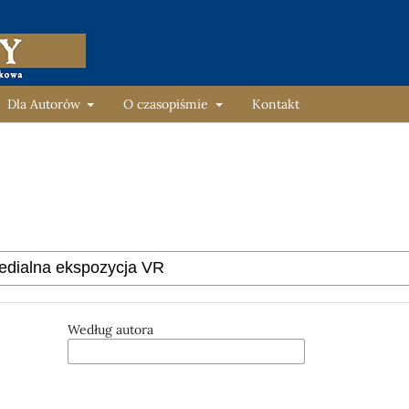
Dla Autorów
O czasopiśmie
Kontakt
Według autora