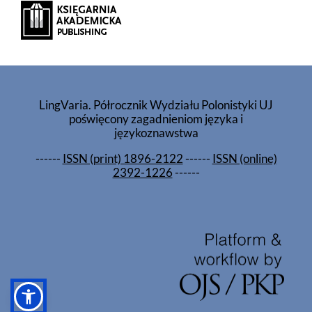
LingVaria. Półrocznik Wydziału Polonistyki UJ
poświęcony zagadnieniom języka i
językoznawstwa
------
ISSN (print) 1896-2122
------
ISSN (online)
2392-1226
------