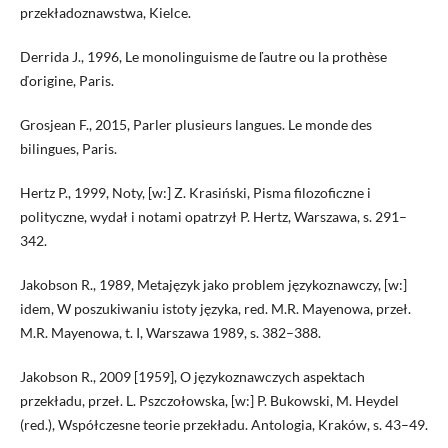
przekładoznawstwa, Kielce.
Derrida J., 1996, Le monolinguisme de ľautre ou la prothèse
ďorigine, Paris.
Grosjean F., 2015, Parler plusieurs langues. Le monde des
bilingues, Paris.
Hertz P., 1999, Noty, [w:] Z. Krasiński, Pisma filozoficzne i
polityczne, wydał i notami opatrzył P. Hertz, Warszawa, s. 291–
342.
Jakobson R., 1989, Metajęzyk jako problem językoznawczy, [w:]
idem, W poszukiwaniu istoty języka, red. M.R. Mayenowa, przeł.
M.R. Mayenowa, t. I, Warszawa 1989, s. 382–388.
Jakobson R., 2009 [1959], O językoznawczych aspektach
przekładu, przeł. L. Pszczołowska, [w:] P. Bukowski, M. Heydel
(red.), Współczesne teorie przekładu. Antologia, Kraków, s. 43–49.