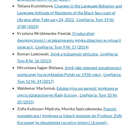
Tetiana Kuznietsova,
Changes in the Language Behavior and
Language Attitude of Residents of the Black Sea coast of
Ukraine after February 24, 2022
,
LingVaria: Tom 19 Nr
2(38) (2024)
Krystyna Wróblewska-Pawlak,
O naturalnej
dwujęzyczności i przekazywaniu języka dzieciom w sytuacji
imigracji
,
LingVaria: Tom 9 Nr 17 (2014)
Roman Laskowski,
Język a tożsamość etniczna
,
LingVaria:
Tom 8 Nr 16 (2013)
Mirosława Sagan-Bielawa,
Język jako element świadomości
społecznej (na przykładzie Polski po 1918 roku)
,
LingVaria:
Tom 12 Nr 24 (2017)
Waldemar Martyniuk,
Edukacyjna sprawność językowa w
ujęciu działaniowym Rady Europy
,
LingVaria: Tom 10 Nr
20 (2015)
Zofia Kubiszyn-Mędrala, Monika Szpiczakowska,
Pamięć
nostalgiczna i językowa w listach lwowian do Profesor Zofii
Kurzowej (w dwudziestą rocznicę śmierci Uczonej)
,