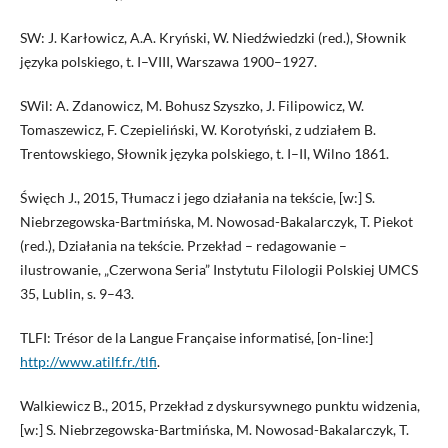
SW: J. Karłowicz, A.A. Kryński, W. Niedźwiedzki (red.), Słownik
języka polskiego, t. I–VIII, Warszawa 1900–1927.
SWil: A. Zdanowicz, M. Bohusz Szyszko, J. Filipowicz, W.
Tomaszewicz, F. Czepieliński, W. Korotyński, z udziałem B.
Trentowskiego, Słownik języka polskiego, t. I–II, Wilno 1861.
Święch J., 2015, Tłumacz i jego działania na tekście, [w:] S.
Niebrzegowska-Bartmińska, M. Nowosad-Bakalarczyk, T. Piekot
(red.), Działania na tekście. Przekład – redagowanie –
ilustrowanie, „Czerwona Seria” Instytutu Filologii Polskiej UMCS
35, Lublin, s. 9–43.
TLFI: Trésor de la Langue Française informatisé, [on-line:]
http://www.atilf.fr./tlfi
.
Walkiewicz B., 2015, Przekład z dyskursywnego punktu widzenia,
[w:] S. Niebrzegowska-Bartmińska, M. Nowosad-Bakalarczyk, T.