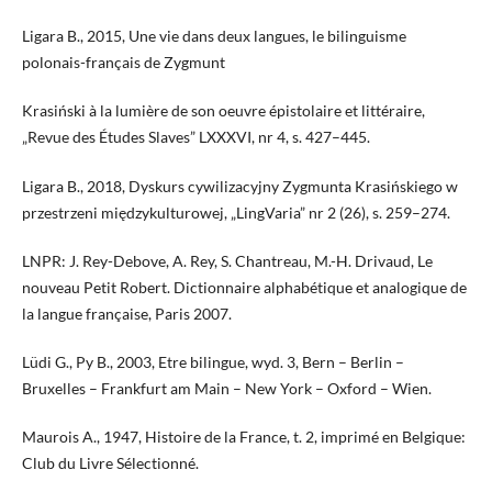
Ligara B., 2015, Une vie dans deux langues, le bilinguisme
polonais-français de Zygmunt
Krasiński à la lumière de son oeuvre épistolaire et littéraire,
„Revue des Études Slaves” LXXXVI, nr 4, s. 427–445.
Ligara B., 2018, Dyskurs cywilizacyjny Zygmunta Krasińskiego w
przestrzeni międzykulturowej, „LingVaria” nr 2 (26), s. 259–274.
LNPR: J. Rey-Debove, A. Rey, S. Chantreau, M.-H. Drivaud, Le
nouveau Petit Robert. Dictionnaire alphabétique et analogique de
la langue française, Paris 2007.
Lüdi G., Py B., 2003, Etre bilingue, wyd. 3, Bern – Berlin –
Bruxelles – Frankfurt am Main – New York – Oxford – Wien.
Maurois A., 1947, Histoire de la France, t. 2, imprimé en Belgique:
Club du Livre Sélectionné.