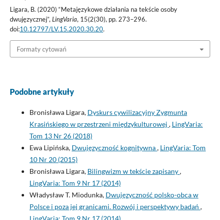
Ligara, B. (2020) “Metajęzykowe działania na tekście osoby
dwujęzycznej”,
LingVaria
, 15(2(30), pp. 273–296.
doi:
10.12797/LV.15.2020.30.20
.
Formaty cytowań
Podobne artykuły
Bronisława Ligara,
Dyskurs cywilizacyjny Zygmunta
Krasińskiego w przestrzeni międzykulturowej
,
LingVaria:
Tom 13 Nr 26 (2018)
Ewa Lipińska,
Dwujęzyczność kognitywna
,
LingVaria: Tom
10 Nr 20 (2015)
Bronisława Ligara,
Bilingwizm w tekście zapisany
,
LingVaria: Tom 9 Nr 17 (2014)
Władysław T. Miodunka,
Dwujęzyczność polsko-obca w
Polsce i poza jej granicami. Rozwój i perspektywy badań
,
LingVaria: Tom 9 Nr 17 (2014)