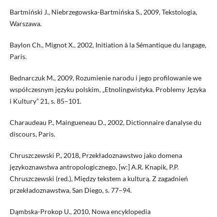
Bartmiński J., Niebrzegowska-Bartmińska S., 2009, Tekstologia,
Warszawa.
Baylon Ch., Mignot X., 2002, Initiation à la Sémantique du langage,
Paris.
Bednarczuk M., 2009, Rozumienie narodu i jego profilowanie we
współczesnym języku polskim, „Etnolingwistyka. Problemy Języka
i Kultury” 21, s. 85–101.
Charaudeau P., Maingueneau D., 2002, Dictionnaire ďanalyse du
discours, Paris.
Chruszczewski P., 2018, Przekładoznawstwo jako domena
językoznawstwa antropologicznego, [w:] A.R. Knapik, P.P.
Chruszczewski (red.), Między tekstem a kulturą. Z zagadnień
przekładoznawstwa, San Diego, s. 77–94.
Dąmbska-Prokop U., 2010, Nowa encyklopedia