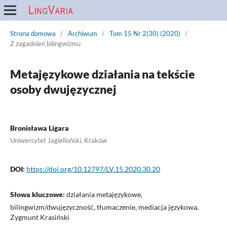
Strona domowa
/
Archiwum
/
Tom 15 Nr 2(30) (2020)
/
Z zagadnień bilingwizmu
Metajęzykowe działania na tekście
osoby dwujęzycznej
Bronisława Ligara
Uniwersytet Jagielloński, Kraków
DOI:
https://doi.org/10.12797/LV.15.2020.30.20
Słowa kluczowe:
działania metajęzykowe,
bilingwizm/dwujęzyczność, tłumaczenie, mediacja językowa,
Zygmunt Krasiński