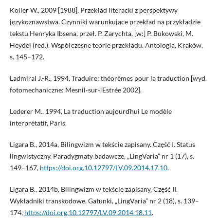
Koller W., 2009 [1988], Przekład literacki z perspektywy
językoznawstwa. Czynniki warunkujące przekład na przykładzie
tekstu Henryka Ibsena, przeł. P. Zarychta, [w:] P. Bukowski, M.
Heydel (red.), Współczesne teorie przekładu. Antologia, Kraków,
s. 145–172.
Ladmiral J.-R., 1994, Traduire: théorèmes pour la traduction [wyd.
fotomechaniczne: Mesnil-sur-ľEstrée 2002].
Lederer M., 1994, La traduction aujourďhui Le modèle
interprétatif, Paris.
Ligara B., 2014a, Bilingwizm w tekście zapisany. Część I. Status
lingwistyczny. Paradygmaty badawcze, „LingVaria” nr 1 (17), s.
149–167,
https://doi.org.10.12797/LV.09.2014.17.10
.
Ligara B., 2014b, Bilingwizm w tekście zapisany. Część II.
Wykładniki transkodowe. Gatunki, „LingVaria” nr 2 (18), s. 139–
174,
https://doi.org.10.12797/LV.09.2014.18.11
.