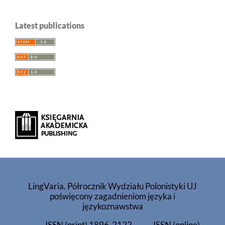
Latest publications
LingVaria. Półrocznik Wydziału Polonistyki UJ
poświęcony zagadnieniom języka i
językoznawstwa
------
ISSN (print) 1896-2122
------
ISSN (online)