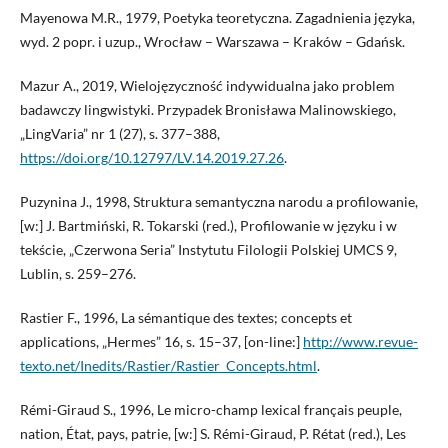
Mayenowa M.R., 1979, Poetyka teoretyczna. Zagadnienia języka,
wyd. 2 popr. i uzup., Wrocław – Warszawa – Kraków – Gdańsk.
Mazur A., 2019, Wielojęzyczność indywidualna jako problem
badawczy lingwistyki. Przypadek Bronisława Malinowskiego,
„LingVaria” nr 1 (27), s. 377–388,
https://doi.org/10.12797/LV.14.2019.27.26
.
Puzynina J., 1998, Struktura semantyczna narodu a profilowanie,
[w:] J. Bartmiński, R. Tokarski (red.), Profilowanie w języku i w
tekście, „Czerwona Seria” Instytutu Filologii Polskiej UMCS 9,
Lublin, s. 259–276.
Rastier F., 1996, La sémantique des textes; concepts et
applications, „Hermes” 16, s. 15–37, [on-line:]
http://www.revue-
texto.net/Inedits/Rastier/Rastier_Concepts.html
.
Rémi-Giraud S., 1996, Le micro-champ lexical français peuple,
nation, État, pays, patrie, [w:] S. Rémi-Giraud, P. Rétat (red.), Les