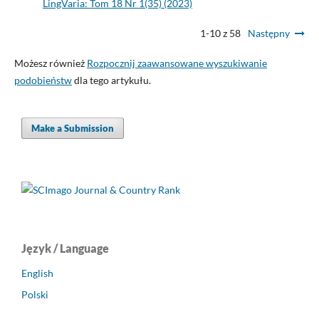
LingVaria: Tom 18 Nr 1(35) (2023)
1-10 z 58
Następny
Możesz również
Rozpocznij zaawansowane wyszukiwanie
podobieństw
dla tego artykułu.
Make a Submission
Język / Language
English
Polski