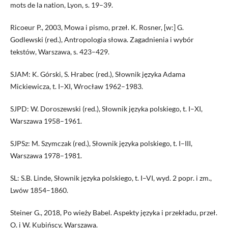
mots de la nation, Lyon, s. 19–39.
Ricoeur P., 2003, Mowa i pismo, przeł. K. Rosner, [w:] G.
Godlewski (red.), Antropologia słowa. Zagadnienia i wybór
tekstów, Warszawa, s. 423–429.
SJAM: K. Górski, S. Hrabec (red.), Słownik języka Adama
Mickiewicza, t. I–XI, Wrocław 1962–1983.
SJPD: W. Doroszewski (red.), Słownik języka polskiego, t. I–XI,
Warszawa 1958–1961.
SJPSz: M. Szymczak (red.), Słownik języka polskiego, t. I–III,
Warszawa 1978–1981.
SL: S.B. Linde, Słownik języka polskiego, t. I–VI, wyd. 2 popr. i zm.,
Lwów 1854–1860.
Steiner G., 2018, Po wieży Babel. Aspekty języka i przekładu, przeł.
O. i W. Kubińscy, Warszawa.