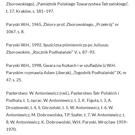
Zborowskiego), „Pamiętnik Polskiego Towarzystwa Tatrzańskiego”,
t. 17, Kraków, s. 181–197.
Paryski W.H., 1965, Zbiory prof. Zborowskiego, „Przekrój” nr
1067, s. 8.
Paryski W.H., 1992, Spuścizna piśmiennicza po Juliuszu
Zborowskim, „Rocznik Podhalański” V, s. 87–93.
Paryski W.H., 1998, Gwara na fiszkach i w szufladzie (z W.H.
Paryskim rozmawia Adam Liberak), „Tygodnik Podhalański” IX, nr
47, s. 25.
Pasterstwo: W. Antoniewicz (red.), Pasterstwo Tatr Polskich i
Podhala, t. 1, oprac. W. Antoniewicz, t. 2, K. Figuła, t. 3, A.
Drozdowski, t. 4, S. Górzyński, t. 5, W. Antoniewicz, t. 6, W.
Antoniewicz, M. Dobrowolska, T.P. Szafer, t. 7, W. Antoniewicz, t.
8, W. Antoniewicz, K. Dobrowolski, W.H. Paryski, Wrocław 1959–
1970.