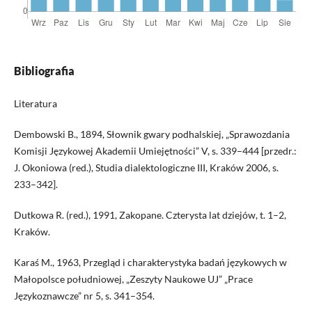
Bibliografia
Literatura
Dembowski B., 1894, Słownik gwary podhalskiej, „Sprawozdania
Komisji Językowej Akademii Umiejętności” V, s. 339–444 [przedr.:
J. Okoniowa (red.), Studia dialektologiczne III, Kraków 2006, s.
233–342].
Dutkowa R. (red.), 1991, Zakopane. Czterysta lat dziejów, t. 1–2,
Kraków.
Karaś M., 1963, Przegląd i charakterystyka badań językowych w
Małopolsce południowej, „Zeszyty Naukowe UJ” „Prace
Językoznawcze” nr 5, s. 341–354.