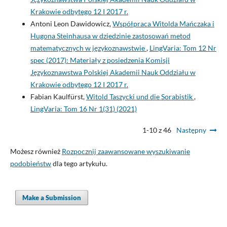
Krakowie odbytego 12 I 2017 r.
Antoni Leon Dawidowicz,
Współpraca Witolda Mańczaka i
Hugona Steinhausa w dziedzinie zastosowań metod
matematycznych w językoznawstwie
,
LingVaria: Tom 12 Nr
spec (2017): Materiały z posiedzenia Komisji
Językoznawstwa Polskiej Akademii Nauk Oddziału w
Krakowie odbytego 12 I 2017 r.
Fabian Kaulfürst,
Witold Taszycki und die Sorabistik
,
LingVaria: Tom 16 Nr 1(31) (2021)
1-10 z 46
Następny
Możesz również
Rozpocznij zaawansowane wyszukiwanie
podobieństw
dla tego artykułu.
Make a Submission