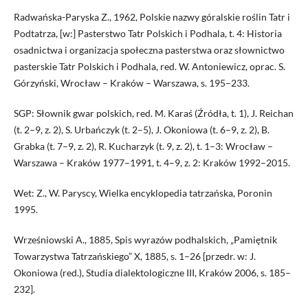
Radwańska-Paryska Z., 1962, Polskie nazwy góralskie roślin Tatr i
Podtatrza, [w:] Pasterstwo Tatr Polskich i Podhala, t. 4: Historia
osadnictwa i organizacja społeczna pasterstwa oraz słownictwo
pasterskie Tatr Polskich i Podhala, red. W. Antoniewicz, oprac. S.
Górzyński, Wrocław – Kraków – Warszawa, s. 195–233.
SGP: Słownik gwar polskich, red. M. Karaś (Źródła, t. 1), J. Reichan
(t. 2–9, z. 2), S. Urbańczyk (t. 2–5), J. Okoniowa (t. 6–9, z. 2), B.
Grabka (t. 7–9, z. 2), R. Kucharzyk (t. 9, z. 2), t. 1–3: Wrocław –
Warszawa – Kraków 1977–1991, t. 4–9, z. 2: Kraków 1992–2015.
Wet: Z., W. Paryscy, Wielka encyklopedia tatrzańska, Poronin
1995.
Wrześniowski A., 1885, Spis wyrazów podhalskich, „Pamiętnik
Towarzystwa Tatrzańskiego” X, 1885, s. 1–26 [przedr. w: J.
Okoniowa (red.), Studia dialektologiczne III, Kraków 2006, s. 185–
232].