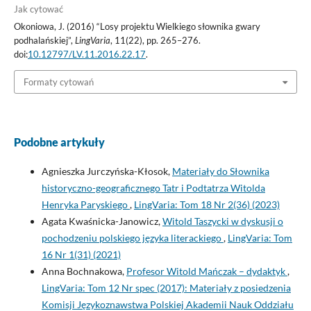
Jak cytować
Okoniowa, J. (2016) “Losy projektu Wielkiego słownika gwary
podhalańskiej”,
LingVaria
, 11(22), pp. 265–276.
doi:
10.12797/LV.11.2016.22.17
.
Formaty cytowań
Podobne artykuły
Agnieszka Jurczyńska-Kłosok,
Materiały do Słownika
historyczno-geograficznego Tatr i Podtatrza Witolda
Henryka Paryskiego
,
LingVaria: Tom 18 Nr 2(36) (2023)
Agata Kwaśnicka-Janowicz,
Witold Taszycki w dyskusji o
pochodzeniu polskiego języka literackiego
,
LingVaria: Tom
16 Nr 1(31) (2021)
Anna Bochnakowa,
Profesor Witold Mańczak – dydaktyk
,
LingVaria: Tom 12 Nr spec (2017): Materiały z posiedzenia
Komisji Językoznawstwa Polskiej Akademii Nauk Oddziału