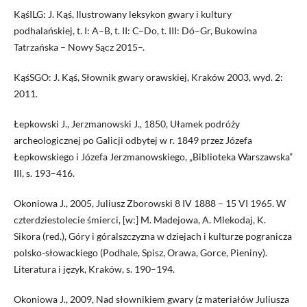
KąśILG: J. Kąś, Ilustrowany leksykon gwary i kultury
podhalańskiej, t. I: A–B, t. II: C–Do, t. III: Dó–Gr, Bukowina
Tatrzańska – Nowy Sącz 2015–.
KąśSGO: J. Kąś, Słownik gwary orawskiej, Kraków 2003, wyd. 2:
2011.
Łepkowski J., Jerzmanowski J., 1850, Ułamek podróży
archeologicznej po Galicji odbytej w r. 1849 przez Józefa
Łepkowskiego i Józefa Jerzmanowskiego, „Biblioteka Warszawska”
III, s. 193–416.
Okoniowa J., 2005, Juliusz Zborowski 8 IV 1888 – 15 VI 1965. W
czterdziestolecie śmierci, [w:] M. Madejowa, A. Mlekodaj, K.
Sikora (red.), Góry i góralszczyzna w dziejach i kulturze pogranicza
polsko-słowackiego (Podhale, Spisz, Orawa, Gorce, Pieniny).
Literatura i język, Kraków, s. 190–194.
Okoniowa J., 2009, Nad słownikiem gwary (z materiałów Juliusza