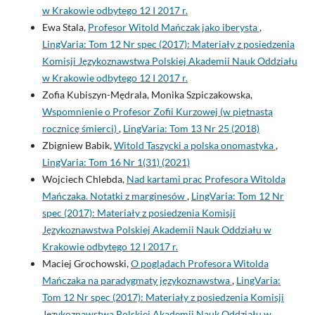
w Krakowie odbytego 12 I 2017 r.
Ewa Stala,
Profesor Witold Mańczak jako iberysta
,
LingVaria: Tom 12 Nr spec (2017): Materiały z posiedzenia
Komisji Językoznawstwa Polskiej Akademii Nauk Oddziału
w Krakowie odbytego 12 I 2017 r.
Zofia Kubiszyn-Mędrala, Monika Szpiczakowska,
Wspomnienie o Profesor Zofii Kurzowej (w piętnastą
rocznicę śmierci)
,
LingVaria: Tom 13 Nr 25 (2018)
Zbigniew Babik,
Witold Taszycki a polska onomastyka
,
LingVaria: Tom 16 Nr 1(31) (2021)
Wojciech Chlebda,
Nad kartami prac Profesora Witolda
Mańczaka. Notatki z marginesów
,
LingVaria: Tom 12 Nr
spec (2017): Materiały z posiedzenia Komisji
Językoznawstwa Polskiej Akademii Nauk Oddziału w
Krakowie odbytego 12 I 2017 r.
Maciej Grochowski,
O poglądach Profesora Witolda
Mańczaka na paradygmaty językoznawstwa
,
LingVaria:
Tom 12 Nr spec (2017): Materiały z posiedzenia Komisji
Językoznawstwa Polskiej Akademii Nauk Oddziału w