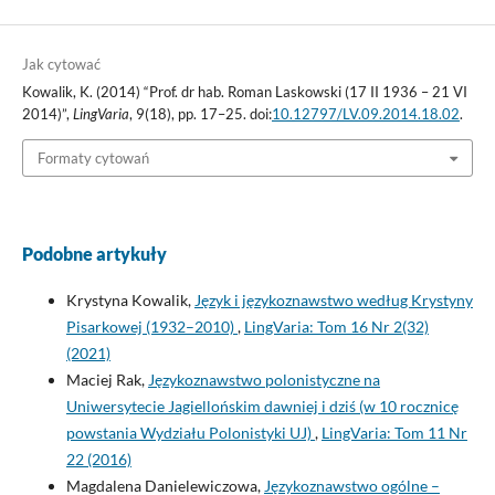
Jak cytować
Kowalik, K. (2014) “Prof. dr hab. Roman Laskowski (17 II 1936 – 21 VI
2014)”,
LingVaria
, 9(18), pp. 17–25. doi:
10.12797/LV.09.2014.18.02
.
Formaty cytowań
Podobne artykuły
Krystyna Kowalik,
Język i językoznawstwo według Krystyny
Pisarkowej (1932–2010)
,
LingVaria: Tom 16 Nr 2(32)
(2021)
Maciej Rak,
Językoznawstwo polonistyczne na
Uniwersytecie Jagiellońskim dawniej i dziś (w 10 rocznicę
powstania Wydziału Polonistyki UJ)
,
LingVaria: Tom 11 Nr
22 (2016)
Magdalena Danielewiczowa,
Językoznawstwo ogólne –