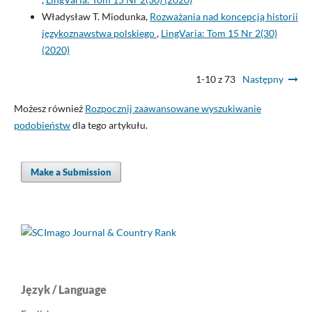
Władysław T. Miodunka,
Rozważania nad koncepcją historii
językoznawstwa polskiego
,
LingVaria: Tom 15 Nr 2(30)
(2020)
1-10 z 73
Następny
Możesz również
Rozpocznij zaawansowane wyszukiwanie
podobieństw
dla tego artykułu.
Make a Submission
Język / Language