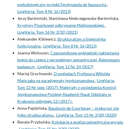
metodologiczny projekt Ferdynanda de Saussure’a
,
LingVaria: Tom 8 Nr 16 (2013)
Jerzy Bartmiński, Stanisława Niebrzegowska-Bartmińska,
Krystyny Pisarkowej odkrywanie Malinowskiego
,
LingVaria: Tom 16 Nr 2(32) (2021)
Aleksander Kiklewicz,
Strukturalizm a lingwistyka
funkcjonalna
,
LingVaria: Tom 8 Nr 16 (2013)
Joanna Wołoszyn,
Czasownikowe wykładniki nakłaniania
kogoś do czegoś z perspektywy semantycznej. Rekonesans
badawczy
,
LingVaria: Tom 12 Nr 24 (2017)
Maciej Grochowski,
O poglądach Profesora Witolda
Mańczaka na paradygmaty językoznawstwa
,
LingVaria:
Tom 12 Nr spec (2017): Materiały z posiedzenia Komisji
Językoznawstwa Polskiej Akademii Nauk Oddziału w
Krakowie odbytego 12 I 2017 r.
Anna Pajdzińska,
Baudouin de Courtenay – prekursor nie
tylko strukturalizmu
,
LingVaria: Tom 15 Nr 2(30) (2020)
Renata Przybylska,
Kolokacje a analiza semantyczna wyrazu
,
LingVaria: Tom 15 Nr 2(30) (2020)