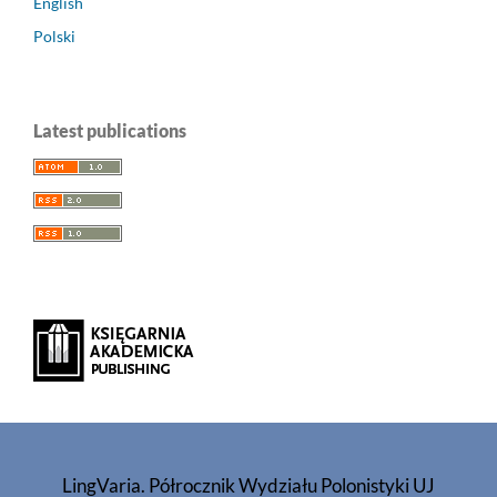
English
Polski
Latest publications
LingVaria. Półrocznik Wydziału Polonistyki UJ