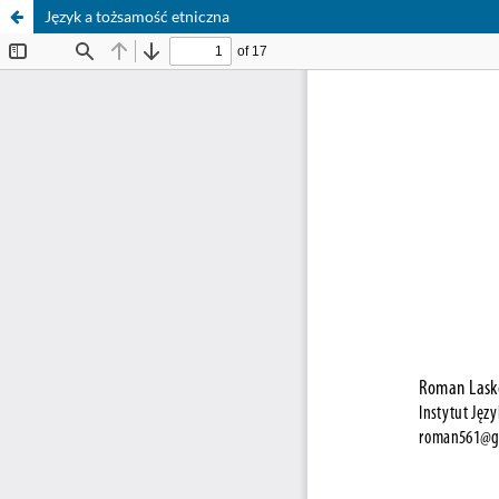
Język a tożsamość etniczna