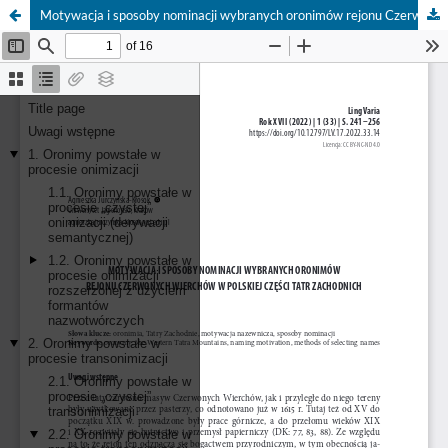
Motywacja i sposoby nominacji wybranych oronimów rejonu Czerwonych Wierchów w polskiej części Tatr Zachodnich