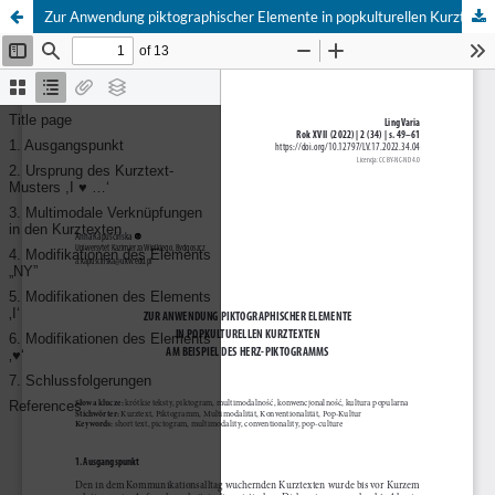
Zur Anwendung piktographischer Elemente in popkulturellen Kurztexten am Beispiel des Herz-Piktogramms