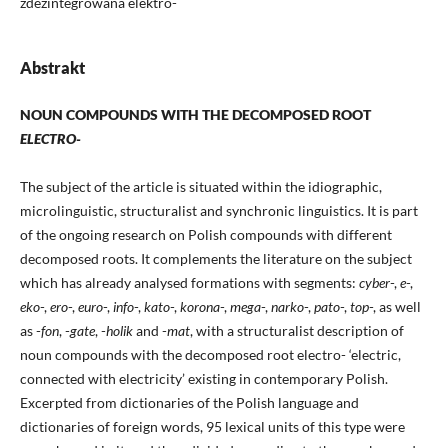
zdezintegrowana elektro-
Abstrakt
NOUN COMPOUNDS WITH THE DECOMPOSED ROOT
ELECTRO-
The subject of the article is situated within the idiographic,
microlinguistic, structuralist and synchronic linguistics. It is part
of the ongoing research on Polish compounds with different
decomposed roots. It complements the literature on the subject
which has already analysed formations with segments:
cyber
-,
e
-,
eko
-,
ero
-,
euro
-,
info
-,
kato
-,
korona
-,
mega
-,
narko
-,
pato
-,
top
-, as well
as -
fon
, -
gate
, -
holik
and -
mat
, with a structuralist description of
noun compounds with the decomposed root electro- ‘electric,
connected with electricity’ existing in contemporary Polish.
Excerpted from dictionaries of the Polish language and
dictionaries of foreign words, 95 lexical units of this type were