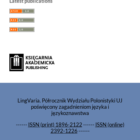
Latest publications
LingVaria. Półrocznik Wydziału Polonistyki UJ
poświęcony zagadnieniom języka i
językoznawstwa
------
ISSN (print) 1896-2122
------
ISSN (online)
2392-1226
------