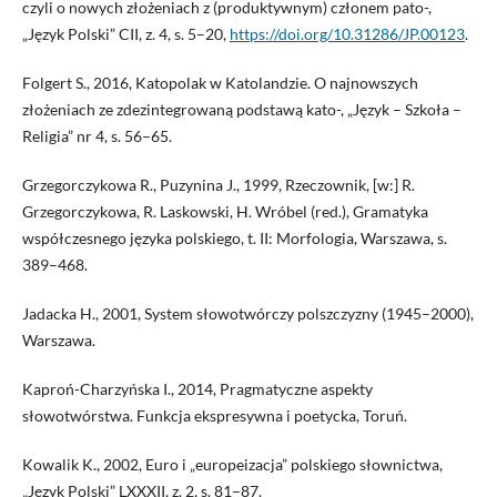
czyli o nowych złożeniach z (produktywnym) członem pato-,
„Język Polski” CII, z. 4, s. 5–20,
https://doi.org/10.31286/JP.00123
.
Folgert S., 2016, Katopolak w Katolandzie. O najnowszych
złożeniach ze zdezintegrowaną podstawą kato-, „Język – Szkoła –
Religia” nr 4, s. 56–65.
Grzegorczykowa R., Puzynina J., 1999, Rzeczownik, [w:] R.
Grzegorczykowa, R. Laskowski, H. Wróbel (red.), Gramatyka
współczesnego języka polskiego, t. II: Morfologia, Warszawa, s.
389–468.
Jadacka H., 2001, System słowotwórczy polszczyzny (1945–2000),
Warszawa.
Kaproń-Charzyńska I., 2014, Pragmatyczne aspekty
słowotwórstwa. Funkcja ekspresywna i poetycka, Toruń.
Kowalik K., 2002, Euro i „europeizacja” polskiego słownictwa,
„Język Polski” LXXXII, z. 2, s. 81–87.