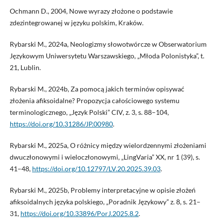
Ochmann D., 2004, Nowe wyrazy złożone o podstawie
zdezintegrowanej w języku polskim, Kraków.
Rybarski M., 2024a, Neologizmy słowotwórcze w Obserwatorium
Językowym Uniwersytetu Warszawskiego, „Młoda Polonistyka”, t.
21, Lublin.
Rybarski M., 2024b, Za pomocą jakich terminów opisywać
złożenia afiksoidalne? Propozycja całościowego systemu
terminologicznego, „Język Polski” CIV, z. 3, s. 88–104,
https://doi.org/10.31286/JP.00980
.
Rybarski M., 2025a, O różnicy między wielordzennymi złożeniami
dwuczłonowymi i wieloczłonowymi, „LingVaria” XX, nr 1 (39), s.
41–48,
https://doi.org/10.12797/LV.20.2025.39.03
.
Rybarski M., 2025b, Problemy interpretacyjne w opisie złożeń
afiksoidalnych języka polskiego, „Poradnik Językowy” z. 8, s. 21–
31,
https://doi.org/10.33896/PorJ.2025.8.2
.