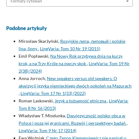
Formaty cytowań
Podobne artykuły
Mirosław Skarżyński,
Rosyjskie липа, липовый i polskie
lipa, lipny
,
LingVaria: Tom 10 Nr 19 (2015)
Emil Popławski,
Na Nowy Rok przybywa dnia na kurzy
krok, a na Trzy Króle na owczy skok
,
LingVaria: Tom 19 Nr
2(38) (2024)
Anna Jorroch,
New speakers versus old speakers. O
akwizycji języka niemieckiego dwóch pokoleń na Mazurach
,
LingVaria: Tom 17 Nr 1(33) (2022)
Roman Laskowski,
Język a tożsamość etniczna
,
LingVaria:
Tom 8 Nr 16 (2013)
Władysław T. Miodunka,
Dwujęzyczność polsko-obca w
Polsce i poza jej granicami. Rozwój i perspektywy badań
,
LingVaria: Tom 9 Nr 17 (2014)
Ewa Woźniak,
Czego Zenon Klemensiewicz nie napisał o