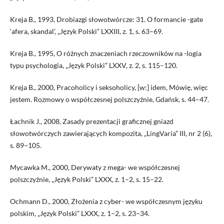
Kreja B., 1993, Drobiazgi słowotwórcze: 31. O formancie -gate
‘afera, skandal’, „Język Polski” LXXIII, z. 1, s. 63–69.
Kreja B., 1995, O różnych znaczeniach rzeczowników na -logia
typu psychologia, „Język Polski” LXXV, z. 2, s. 115–120.
Kreja B., 2000, Pracoholicy i seksoholicy, [w:] idem, Mówię, więc
jestem. Rozmowy o współczesnej polszczyźnie, Gdańsk, s. 44–47.
Łachnik J., 2008, Zasady prezentacji graficznej gniazd
słowotwórczych zawierających kompozita, „LingVaria” III, nr 2 (6),
s. 89−105.
Mycawka M., 2000, Derywaty z mega- we współczesnej
polszczyźnie, „Język Polski” LXXX, z. 1–2, s. 15–22.
Ochmann D., 2000, Złożenia z cyber- we współczesnym języku
polskim, „Język Polski” LXXX, z. 1–2, s. 23–34.