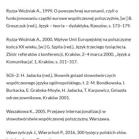
Ryzza-Woźniak A., 1999, O powszechnej euromanii, czyli o
funkcjonowaniu cząstki eurowe współczesnej polszczyźnie, [w:] B.
Greszczuk (red.), Język – teoria – dydaktyka, Rzeszów, s. 173–179.
Ryzza-Woźniak A., 2000, Wpływ Unii Europejskiej na polszczyznę
końca XX wieku, [w:] G. Szpila (red.), Język trzeciego tysiąclecia.
Zbiór referatów z konferencji, Kraków, 2–4 marca 2000, „Język a
Komunikacja”, 1, Kraków, s. 311–317.
SGS–2: H. Jadacka (red.), Słownik gniazd słowotwórczych
współczesnego języka ogólnopolskiego, t. 2: M. Bondkowska, I.
Burkacka, E. Grabska-Moyle, H. Jadacka, T. Karpowicz, Gniazda
odrzeczownikowe, Kraków 2001.
Waszakowa K., 2005, Przejawy internacjonalizacji w
słowotwórstwie współczesnej polszczyzny, Warszawa.
Wawrzyńczyk J., Wierzchoń P., 2016, 300 tysięcy polskich słów.