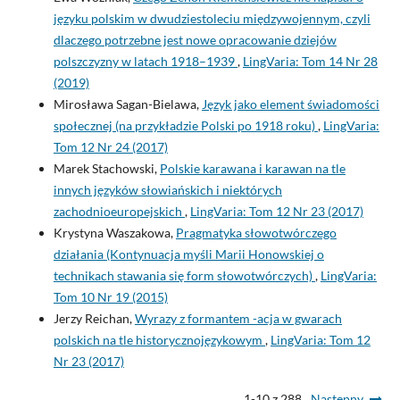
języku polskim w dwudziestoleciu międzywojennym, czyli
dlaczego potrzebne jest nowe opracowanie dziejów
polszczyzny w latach 1918–1939
,
LingVaria: Tom 14 Nr 28
(2019)
Mirosława Sagan-Bielawa,
Język jako element świadomości
społecznej (na przykładzie Polski po 1918 roku)
,
LingVaria:
Tom 12 Nr 24 (2017)
Marek Stachowski,
Polskie karawana i karawan na tle
innych języków słowiańskich i niektórych
zachodnioeuropejskich
,
LingVaria: Tom 12 Nr 23 (2017)
Krystyna Waszakowa,
Pragmatyka słowotwórczego
działania (Kontynuacja myśli Marii Honowskiej o
technikach stawania się form słowotwórczych)
,
LingVaria:
Tom 10 Nr 19 (2015)
Jerzy Reichan,
Wyrazy z formantem -acja w gwarach
polskich na tle historycznojęzykowym
,
LingVaria: Tom 12
Nr 23 (2017)
1-10 z 288
Następny