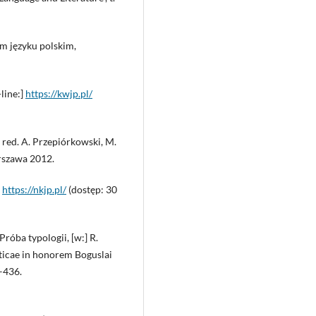
m języku polskim,
line:]
https://kwjp.pl/
red. A. Przepiórkowski, M.
rszawa 2012.
]
https://nkjp.pl/
(dostęp: 30
óba typologii, [w:] R.
aticae in honorem Boguslai
7–436.