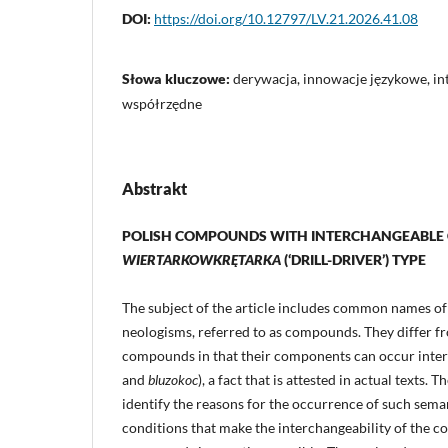
DOI:
https://doi.org/10.12797/LV.21.2026.41.08
Słowa kluczowe:
derywacja, innowacje językowe, int
współrzędne
Abstrakt
POLISH COMPOUNDS WITH INTERCHANGEABL
WIERTARKOWKRĘTARKA
(‘DRILL-DRIVER’) TYPE
The subject of the article includes common names of 
neologisms, referred to as compounds. They differ 
compounds in that their components can occur inter
and
bluzokoc
), a fact that is attested in actual texts. T
identify the reasons for the occurrence of such sema
conditions that make the interchangeability of the 