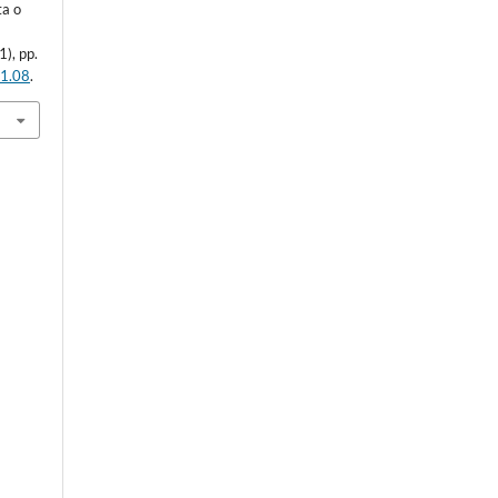
ta o
1), pp.
1.08
.