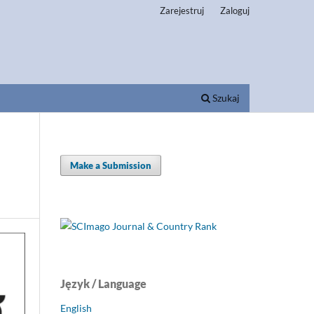
Zarejestruj
Zaloguj
Szukaj
Make a Submission
Język / Language
English