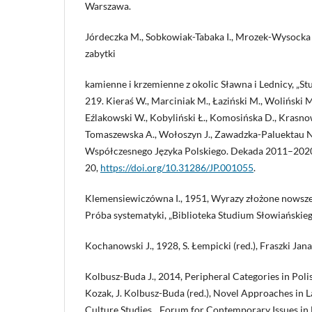
Warszawa.
Jórdeczka M., Sobkowiak-Tabaka I., Mrozek-Wysocka
zabytki
kamienne i krzemienne z okolic Sławna i Lednicy, „Stu
219. Kieraś W., Marciniak M., Łaziński M., Woliński M
Eźlakowski W., Kobyliński Ł., Komosińska D., Krasno
Tomaszewska A., Wołoszyn J., Zawadzka-Paluektau N
Współczesnego Języka Polskiego. Dekada 2011–2020, „J
20,
https://doi.org/10.31286/JP.001055
.
Klemensiewiczówna I., 1951, Wyrazy złożone nowszej
Próba systematyki, „Biblioteka Studium Słowiańskiego
Kochanowski J., 1928, S. Łempicki (red.), Fraszki J
Kolbusz-Buda J., 2014, Peripheral Categories in Pol
Kozak, J. Kolbusz-Buda (red.), Novel Approaches in L
Culture Studies, „Forum for Contemporary Issues in L