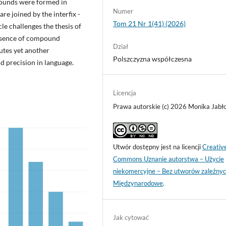
ounds were formed in
Numer
e joined by the interfix -
Tom 21 Nr 1(41) (2026)
cle challenges the thesis of
resence of compound
Dział
utes yet another
Polszczyzna współczesna
d precision in language.
Licencja
Prawa autorskie (c) 2026 Monika Jabł
Utwór dostępny jest na licencji
Creativ
Commons Uznanie autorstwa – Użycie
niekomercyjne – Bez utworów zależnyc
Międzynarodowe
.
Jak cytować