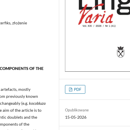
erfiks, złożenie
E COMPONENTS
OF THE
artefacts, mostly
PDF
from previously known
changeably (e.g.
kocobluza
he aim of the article is to
Opublikowane
ntic doublets and the
15-05-2026
components of the