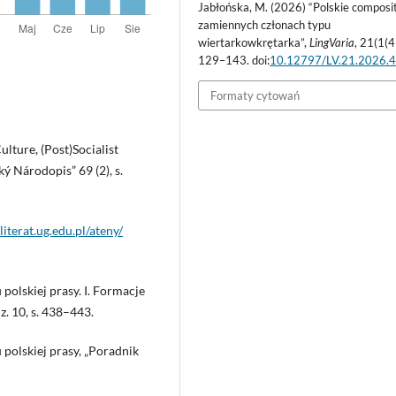
Jabłońska, M. (2026) “Polskie composi
zamiennych członach typu
wiertarkowkrętarka”,
LingVaria
, 21(1(4
129–143. doi:
10.12797/LV.21.2026.4
Formaty cytowań
lture, (Post)Socialist
ý Národopis” 69 (2), s.
/literat.ug.edu.pl/ateny/
polskiej prasy. I. Formacje
. 10, s. 438–443.
polskiej prasy, „Poradnik