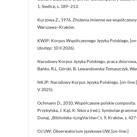
1, Siedlce, s. 189–213.
Kurzowa Z., 1976, Złożenia imienne we współczesny
Warszawa−Kraków.
KWJP: Korpus Współczesnego Języka Polskiego, [on-
(dostęp: 10 II 2026).
Narodowy Korpus Języka Polskiego, praca zbiorowa, 
Bańko, R.L. Górski, B. Lewandowska-Tomaszczyk, Wa
NKJP: Narodowy Korpus Języka Polskiego, [on-line:
V 2025).
Ochmann D., 2010, Współczesne polskie composita. Pr
Przybylska, J. Kąś, K. Sikora (red.), Symbolae gramm
Dunaj, „Biblioteka »LingVariów«”, t. 9, Kraków, s. 42
OJ UW: Obserwatorium językowe UW, [on-line:]