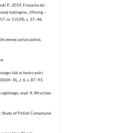
ski P., 2019, Frezarka do
wej tubingów, „Mining –
7, nr 3 (539), s. 37–46,
łczesnej polszczyźnie,
wa.
śniego-lód w twórczości
XIX–XL, z. 6, s. 87–93.
a ogólnego, wyd. II, Wrocław
ic Study of Polish Compound