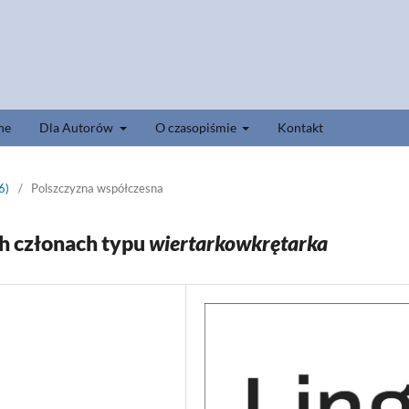
ne
Dla Autorów
O czasopiśmie
Kontakt
6)
/
Polszczyzna współczesna
h członach typu
wiertarkowkrętarka