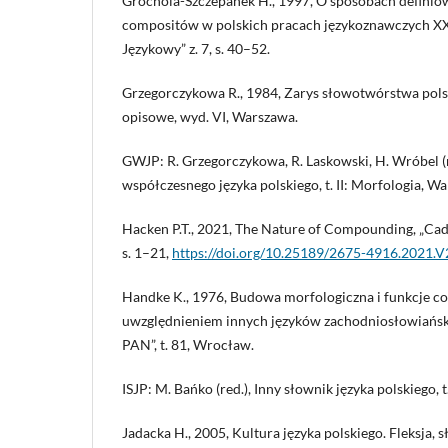
Grochola-Szczepanek H., 1997, O sposobach definiowa
compositów w polskich pracach językoznawczych XX
Językowy” z. 7, s. 40–52.
Grzegorczykowa R., 1984, Zarys słowotwórstwa pol
opisowe, wyd. VI, Warszawa.
GWJP: R. Grzegorczykowa, R. Laskowski, H. Wróbel (
współczesnego języka polskiego, t. II: Morfologia, W
Hacken P.T., 2021, The Nature of Compounding, „Cader
s. 1–21,
https://doi.org/10.25189/2675-4916.2021.
Handke K., 1976, Budowa morfologiczna i funkcje co
uwzględnieniem innych języków zachodniosłowiańsk
PAN”, t. 81, Wrocław.
ISJP: M. Bańko (red.), Inny słownik języka polskiego,
Jadacka H., 2005, Kultura języka polskiego. Fleksja,