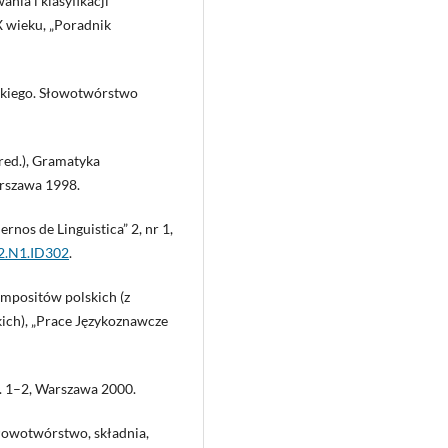
nia i klasyfikacji
 wieku, „Poradnik
skiego. Słowotwórstwo
red.), Gramatyka
arszawa 1998.
nos de Linguistica” 2, nr 1,
V2.N1.ID302
.
mpositów polskich (z
ich), „Prace Językoznawcze
 t. 1–2, Warszawa 2000.
 słowotwórstwo, składnia,