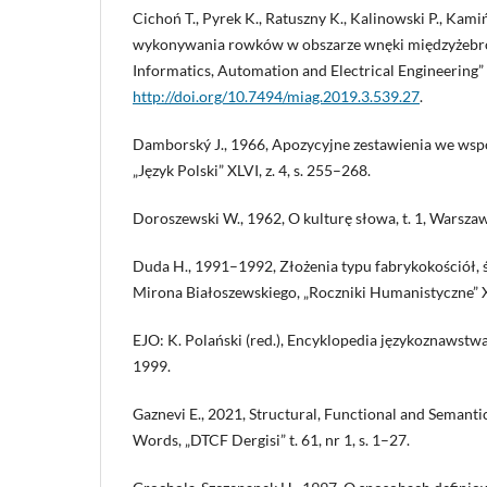
Cichoń T., Pyrek K., Ratuszny K., Kalinowski P., Kamiń
wykonywania rowków w obszarze wnęki międzyżebro
Informatics, Automation and Electrical Engineering” 5
http://doi.org/10.7494/miag.2019.3.539.27
.
Damborský J., 1966, Apozycyjne zestawienia we wspó
„Język Polski” XLVI, z. 4, s. 255–268.
Doroszewski W., 1962, O kulturę słowa, t. 1, Warsza
Duda H., 1991–1992, Złożenia typu fabrykokościół, 
Mirona Białoszewskiego, „Roczniki Humanistyczne” XX
EJO: K. Polański (red.), Encyklopedia językoznawstw
1999.
Gaznevi E., 2021, Structural, Functional and Semant
Words, „DTCF Dergisi” t. 61, nr 1, s. 1–27.