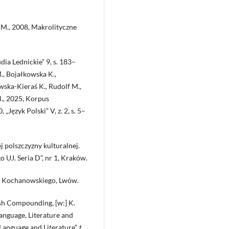
 M., 2008, Makrolityczne
dia Lednickie” 9, s. 183–
., Bojałkowska K.,
wska-Kieraś K., Rudolf M.,
., 2025, Korpus
ęzyk Polski” V, z. 2, s. 5–
 polszczyzny kulturalnej.
 UJ. Seria D”, nr 1, Kraków.
ana Kochanowskiego, Lwów.
ish Compounding, [w:] K.
anguage, Literature and
anguage and Literature”, t.