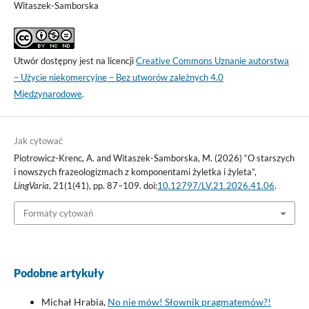
Witaszek-Samborska
Utwór dostępny jest na licencji
Creative Commons Uznanie autorstwa
– Użycie niekomercyjne – Bez utworów zależnych 4.0
Międzynarodowe
.
Jak cytować
Piotrowicz-Krenc, A. and Witaszek-Samborska, M. (2026) “O starszych
i nowszych frazeologizmach z komponentami żyletka i żyleta”,
LingVaria
, 21(1(41), pp. 87–109. doi:
10.12797/LV.21.2026.41.06
.
Formaty cytowań
Podobne artykuły
Michał Hrabia,
No nie mów! Słownik pragmatemów?!