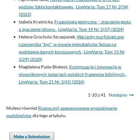
widzów Szkła kontaktowego
,
LingVaria: Tom 17 Nr 2(34)
(2022)
Izabela Kraśnicka,
Frazeologia gestyczna – znaczenie gestu
a znaczenie idiomu
,
LingVaria: Tom 19 Nr 1(37) (2024)
Helena Grochola-Szczepanek,
Warianty morfologiczne
czasownika "być" w mowie mieszkańców Spisza na
podstawie danych korpusowych
,
LingVaria: Tom 15 Nr
1(29) (2020)
Magdalena Puda-Blokesz,
Kontynuacje i innowacje w
słownikowych notacjach polskich frazemów biblijnych
,
LingVaria: Tom 21 Nr 1(41) (2026)
1-10 z 41
Następny
Możesz również
Rozpocznij zaawansowane wyszukiwanie
podobieństw
dla tego artykułu.
Make a Submission