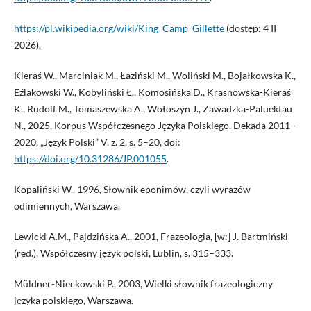
https://pl.wikipedia.org/wiki/King_Camp_Gillette
(dostęp: 4 II
2026).
Kieraś W., Marciniak M., Łaziński M., Woliński M., Bojałkowska K.,
Eźlakowski W., Kobyliński Ł., Komosińska D., Krasnowska-Kieraś
K., Rudolf M., Tomaszewska A., Wołoszyn J., Zawadzka-Paluektau
N., 2025, Korpus Współczesnego Języka Polskiego. Dekada 2011–
2020, „Język Polski” V, z. 2, s. 5–20, doi:
https://doi.org/10.31286/JP.001055
.
Kopaliński W., 1996, Słownik eponimów, czyli wyrazów
odimiennych, Warszawa.
Lewicki A.M., Pajdzińska A., 2001, Frazeologia, [w:] J. Bartmiński
(red.), Współczesny język polski, Lublin, s. 315–333.
Müldner-Nieckowski P., 2003, Wielki słownik frazeologiczny
języka polskiego, Warszawa.