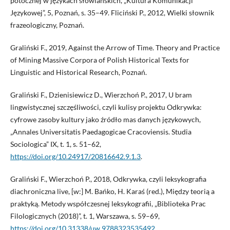
potocznej w językach słowiańskich, „Kultura Komunikacji
Językowej”, 5, Poznań, s. 35–49. Fliciński P., 2012, Wielki słownik
frazeologiczny, Poznań.
Graliński F., 2019, Against the Arrow of Time. Theory and Practice
of Mining Massive Corpora of Polish Historical Texts for
Linguistic and Historical Research, Poznań.
Graliński F., Dzienisiewicz D., Wierzchoń P., 2017, U bram
lingwistycznej szczęśliwości, czyli kulisy projektu Odkrywka:
cyfrowe zasoby kultury jako źródło mas danych językowych,
„Annales Universitatis Paedagogicae Cracoviensis. Studia
Sociologica” IX, t. 1, s. 51–62,
https://doi.org/10.24917/20816642.9.1.3
.
Graliński F., Wierzchoń P., 2018, Odkrywka, czyli leksykografia
diachroniczna live, [w:] M. Bańko, H. Karaś (red.), Między teorią a
praktyką. Metody współczesnej leksykografii, „Biblioteka Prac
Filologicznych (2018)”, t. 1, Warszawa, s. 59–69,
https://doi.org/10.31338/uw.9788323535492
.