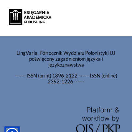
LingVaria. Półrocznik Wydziału Polonistyki UJ
poświęcony zagadnieniom języka i
językoznawstwa
------
ISSN (print) 1896-2122
------
ISSN (online)
2392-1226
------