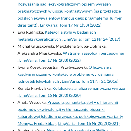
Rozważania nad leksykograficznym opisem wyrażeń
pragmatycznych w ujęciu kontrastywnym (na przykładzie
polskich ekwiwalentów francuskiego pragmatemu Tu m’en
diras tant!)
,
LingVaria: Tom 17 Nr 1(33) (2022)
Ewa Rudnicka,
Kategoria stylu w badaniach
metaleksykograficznych
,
LingVaria: Tom 12 Nr 24 (2017)
Michał Głuszkowski, Magdalena Grupa-Dolińska,
Aleksandra Miaskowska,
W stronę frazeologii percepcyjnej
,
LingVaria: Tom 17 Nr 1(33) (2022)
Iwona Kosek, Sebastian Przybyszewski,
O liczyć się z
każdym groszem w kontekście problemu wyróżniania
jednostek leksykalnych
,
LingVaria: Tom 11 Nr 21 (2016)
Renata Przybylska,
Kolokacje a analiza semantyczna wyrazu
,
LingVaria: Tom 15 Nr 2(30) (2020)
Aneta Wysocka,
Prozodia, semantyka, styl – o hierarchii
poziomów ekwiwalencji w tłumaczeniu piosenki
kabaretowej (studium przypadku: polskojęzyczne warianty
Money… Freda Ebba)
,
LingVaria: Tom 16 Nr 2(32) (2021)
Agnieszka Gasz,
Nowa (stara) frazeologia w SMS-ach