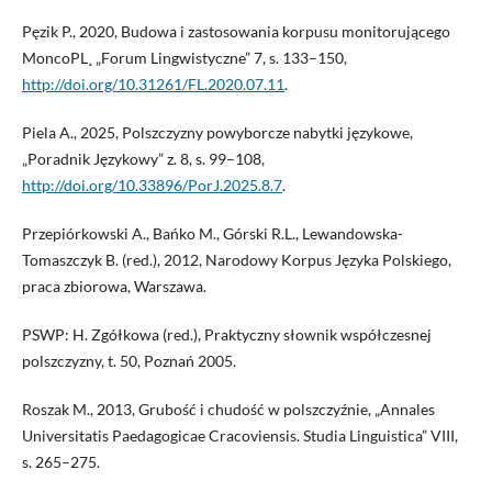
Pęzik P., 2020, Budowa i zastosowania korpusu monitorującego
MoncoPL¸ „Forum Lingwistyczne” 7, s. 133–150,
http://doi.org/10.31261/FL.2020.07.11
.
Piela A., 2025, Polszczyzny powyborcze nabytki językowe,
„Poradnik Językowy” z. 8, s. 99–108,
http://doi.org/10.33896/PorJ.2025.8.7
.
Przepiórkowski A., Bańko M., Górski R.L., Lewandowska-
Tomaszczyk B. (red.), 2012, Narodowy Korpus Języka Polskiego,
praca zbiorowa, Warszawa.
PSWP: H. Zgółkowa (red.), Praktyczny słownik współczesnej
polszczyzny, t. 50, Poznań 2005.
Roszak M., 2013, Grubość i chudość w polszczyźnie, „Annales
Universitatis Paedagogicae Cracoviensis. Studia Linguistica” VIII,
s. 265–275.