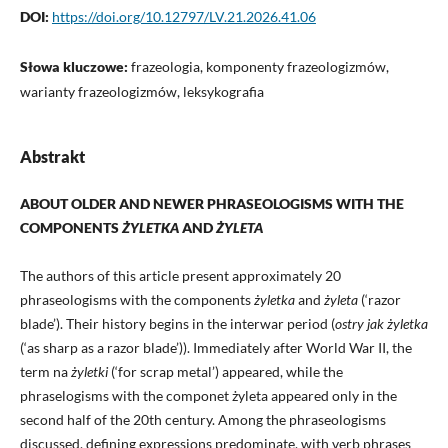
DOI:
https://doi.org/10.12797/LV.21.2026.41.06
Słowa kluczowe:
frazeologia, komponenty frazeologizmów,
warianty frazeologizmów, leksykografia
Abstrakt
ABOUT OLDER AND NEWER PHRASEOLOGISMS WITH THE
COMPONENTS
ŻYLETKA
AND
ŻYLETA
The authors of this article present approximately 20
phraseologisms with the components
żyletka
and
żyleta
(‘razor
blade’). Their history begins in the interwar period (
ostry jak żyletka
(‘as sharp as a razor blade’)). Immediately after World War II, the
term na
żyletki
(‘for scrap metal’) appeared, while the
phraselogisms with the componet żyleta appeared only in the
second half of the 20th century. Among the phraseologisms
discussed, defining expressions predominate, with verb phrases