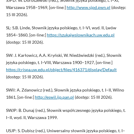
SJPD: W. Doroszewski (red.), Słownik języka polskiego, t. I–XI,
Warszawa 1958–1969, [on-line:]
http://www.sjpd.pwn.pl
(dostęp:
15 III 2026).
SL: S.B. Linde, Słownik języka polskiego, t. I–VI, wyd. II, Lwów
1854–1860, [on-line:]
https://szukajwslownikach.uw.edu.pl
(dostęp: 15 III 2026).
SW: J. Karłowicz, A.A. Kryński, W. Niedźwiedzki (red.), Słownik
języka polskiego, t. I–VIII, Warszawa 1900–1927, [on-line:]
https://crispa.uw.edu.pl/object/files/416371/display/Default
(dostęp: 15 III 2026).
SWil: A. Zdanowicz (red.), Słownik języka polskiego, t. I–II, Wilno
1861, [on-line:]
http://eswil.ijp.pan.pl
(dostęp: 15 III 2026).
SWJP: B. Dunaj (red.), Słownik współczesnego języka polskiego, t.
I–II, wyd. II, Warszawa 1999.
USJP: S. Dubisz (red.), Uniwersalny słownik języka polskiego, t. I–