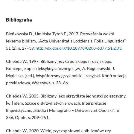
Bibliografia
Bieńkowska D., Umińska-Tytoń E., 2017, Rozważania wokół
leksemu biblizm, „Acta Universitatis Lodziensis. Folia Linguistica”
51 (2), s. 27–39,
http://dx.doi.org/10.18778/0208-6077.51.2.03
.
Chlebda W., 1997, Biblizmy języka polskiego i rosyjskiego.
Koncepcje opisu leksykograficznego, [w:] A. Bogusławski, J.
Mędelska (red.), Współczesny język polski i rosyjski. Konfrontacja
przekładowa, Warszawa, s. 23–66.
Chlebda W., 2005, Biblizmy jako skrzydlate jednostki polszczyzny,
[w:] idem, Szkice o skrzydlatych słowach. Interpretacje
lingwistyczne, „Studia i Monografie − Uniwersytet Opolski”, nr
356, Opole, s. 209–251.
Chlebda W., 2020, Wielojęzyczny słownik biblizmów: czy