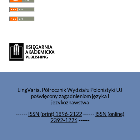
LingVaria. Półrocznik Wydziału Polonistyki UJ
poświęcony zagadnieniom języka i
językoznawstwa
------
ISSN (print) 1896-2122
------
ISSN (online)
2392-1226
------