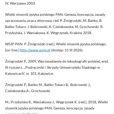
IV, Warszawa 2003.
Wielki słownik języka polskiego PAN. Geneza, koncepcja, zasady
opracowania, praca zbiorowa, red. P. Żmigrodzki, M. Bańko, B.
Batko-Tokarz, J. Bobrowski, A. Czelakowska, M. Grochowski, R.
Przybylska, J. Waniakowa, K. Węgrzynek, Kraków 2018.
WSJP PAN: P. Żmigrodzki (red.), Wielki słownik języka polskiego,
[on-line:]
http://www.wsjp.pl
(dostęp: 15 III 2026).
Żmigrodzki P., 2009, Wprowadzenie do leksykografii polskiej, wyd.
III rozszerz., „Podręczniki i Skrypty Uniwersytetu Śląskiego w
Katowicach”, nr 101, Katowice.
Żmigrodzki P., Bańko M., Batko-Tokarz B., Bobrowski J.,
Czelakowska A., Grochowski
M., Przybylska R., Waniakowa J., Węgrzynek K. (red.), 2018, Wielki
słownik języka polskiego PAN. Geneza, koncepcja, zasady