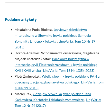
Podobne artykuły
Magdalena Puda-Blokesz,
Językowe dziedzictwo
mitologiczne w Słowniku języka polskiego Samuela
Bogumiła Lindego – leksyka
,
LingVaria: Tom 10 Nr 19
(2015)
Dorota Adamiec, Włodzimierz Gruszczyński, Magdalena
Majdak, Mateusz Żółtak,
Barokowa polszczyzna w
internecie, czyli Elektroniczny słownik języka polskiego
XVII i XVIII wieku
,
LingVaria: Tom 18 Nr 1(35) (2023)
Piotr Żmigrodzki,
Wielki słownik języka polskiego PAN a
obecna sytuacja językoznawstwa polskiego
,
LingVaria: Tom
10 Nr 19 (2015)
Maciej Rak,
Z dziejów Słownika gwar polskich Jana
Karłowicza. Kartoteka i działania wydawnicze
,
LingVaria:
Tom 12 Nr 24 (2017)