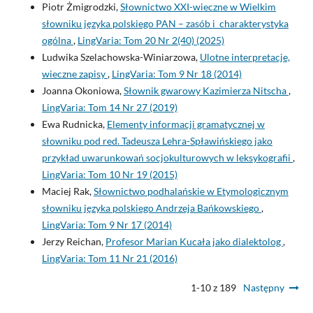
Piotr Żmigrodzki,
Słownictwo XXI-wieczne w Wielkim
słowniku języka polskiego PAN – zasób i charakterystyka
ogólna
,
LingVaria: Tom 20 Nr 2(40) (2025)
Ludwika Szelachowska-Winiarzowa,
Ulotne interpretacje,
wieczne zapisy
,
LingVaria: Tom 9 Nr 18 (2014)
Joanna Okoniowa,
Słownik gwarowy Kazimierza Nitscha
,
LingVaria: Tom 14 Nr 27 (2019)
Ewa Rudnicka,
Elementy informacji gramatycznej w
słowniku pod red. Tadeusza Lehra-Spławińskiego jako
przykład uwarunkowań socjokulturowych w leksykografii
,
LingVaria: Tom 10 Nr 19 (2015)
Maciej Rak,
Słownictwo podhalańskie w Etymologicznym
słowniku języka polskiego Andrzeja Bańkowskiego
,
LingVaria: Tom 9 Nr 17 (2014)
Jerzy Reichan,
Profesor Marian Kucała jako dialektolog
,
LingVaria: Tom 11 Nr 21 (2016)
1-10 z 189
Następny