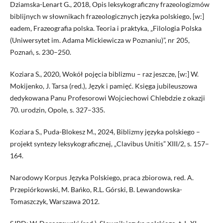
Dziamska-Lenart G., 2018, Opis leksykograficzny frazeologizmów
biblijnych w słownikach frazeologicznych języka polskiego, [w:]
eadem, Frazeografia polska. Teoria i praktyka, „Filologia Polska
(Uniwersytet im. Adama Mickiewicza w Poznaniu)”, nr 205,
Poznań, s. 230–250.
Koziara S., 2020, Wokół pojęcia biblizmu – raz jeszcze, [w:] W.
Mokijenko, J. Tarsa (red.), Język i pamięć. Księga jubileuszowa
dedykowana Panu Profesorowi Wojciechowi Chlebdzie z okazji
70. urodzin, Opole, s. 327–335.
Koziara S., Puda-Blokesz M., 2024, Biblizmy języka polskiego –
projekt syntezy leksykograficznej, „Clavibus Unitis” XIII/2, s. 157–
164.
Narodowy Korpus Języka Polskiego, praca zbiorowa, red. A.
Przepiórkowski, M. Bańko, R.L. Górski, B. Lewandowska-
Tomaszczyk, Warszawa 2012.