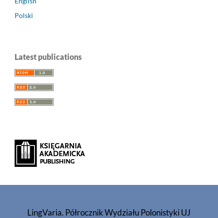
English
Polski
Latest publications
LingVaria. Półrocznik Wydziału Polonistyki UJ