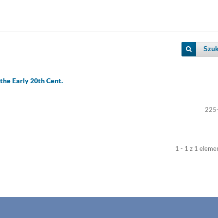
Szuk
he Early 20th Cent.
225
1 - 1 z 1 elem