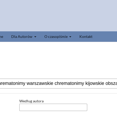
ne
Dla Autorów
O czasopiśmie
Kontakt
Według autora