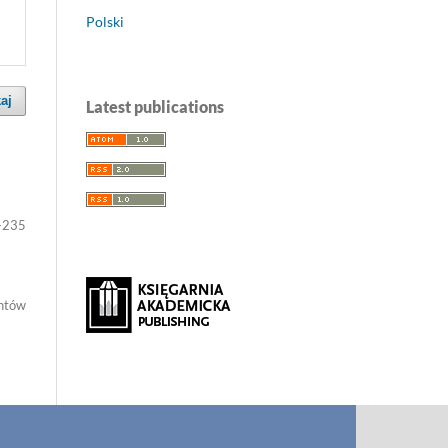
Polski
aj
Latest publications
-235
entów