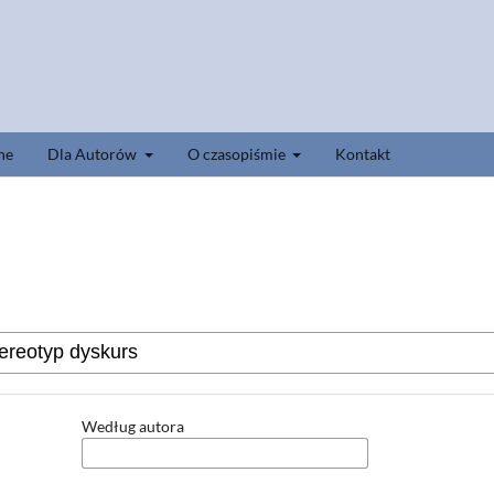
ne
Dla Autorów
O czasopiśmie
Kontakt
Według autora