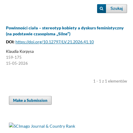
Szukaj
Powinności ciała – stereotyp kobiety a dyskurs feministyczny
(na podstawie czasopisma „Silne”)
DOI:
https://doi.org/10.12797/LV.21.2026.41.10
Klaudia Korpysa
159-175
15-05-2026
1 - 1 z 1 elementów
Make a Submission