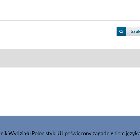
Szuk
znik Wydziału Polonistyki UJ poświęcony zagadnieniom język