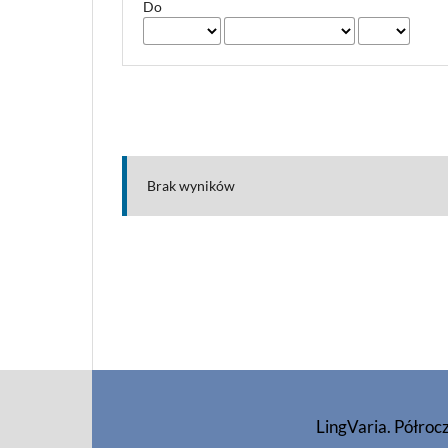
Do
Brak wyników
LingVaria. Półroc