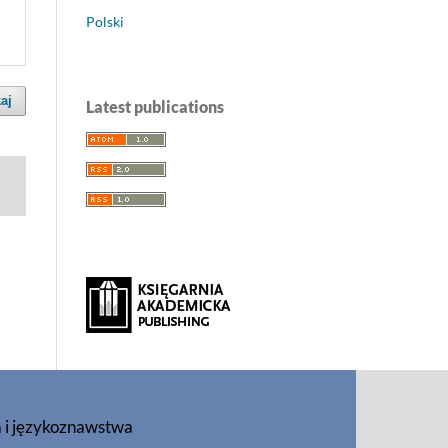
Polski
aj
Latest publications
a i językoznawstwa