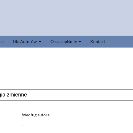
ne
Dla Autorów
O czasopiśmie
Kontakt
Według autora