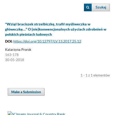
Szukaj
"Wziął braciszek strzelbiczkę, trafił myśliweczka w
główeczkę…" O (nie)konwencjonalnych użyciach zdrobnień w
polskich pieśniach ludowych
DOI:
https://doi.org/10.12797/LV.13.2017.25.12
Katarzyna Prorok
163-178
30-05-2018
1 - 1 z 1 elementów
Make a Submission