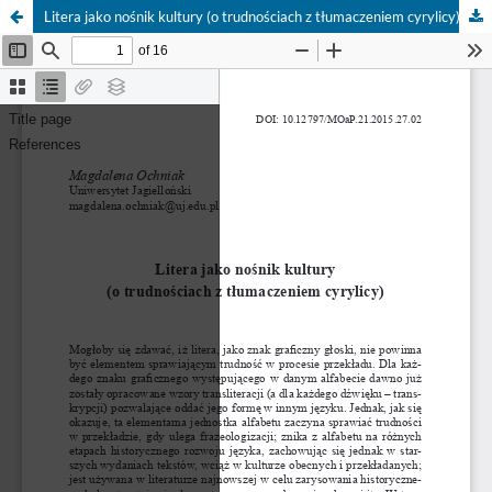
Litera jako nośnik kultury (o trudnościach z tłumaczeniem cyrylicy)