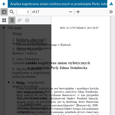
Analiza kognitywna zmian stylistycznych w przekładzie Perły Johna Steinbecka