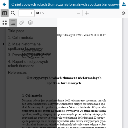
O nietypowych rolach tłumacza nieformalnych spotkań biznesowych