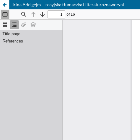
Irina Adelgejm – rosyjska tłumaczka i literaturoznawczyni