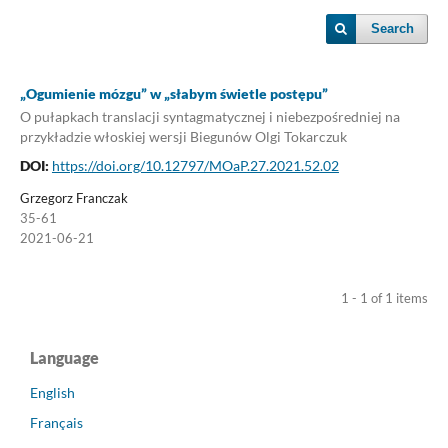
Search
„Ogumienie mózgu” w „słabym świetle postępu”
O pułapkach translacji syntagmatycznej i niebezpośredniej na
przykładzie włoskiej wersji Biegunów Olgi Tokarczuk
DOI:
https://doi.org/10.12797/MOaP.27.2021.52.02
Grzegorz Franczak
35-61
2021-06-21
1 - 1 of 1 items
Language
English
Français