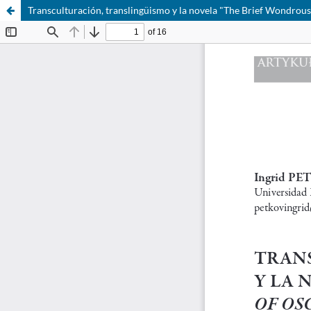
Transculturación, translingüismo y la novela "The Brief Wondrous