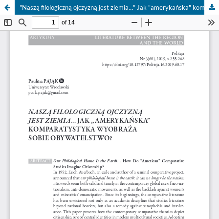
"Naszą filologiczną ojczyzną jest ziemia…" Jak "amerykańska" komparatystyka wyobraża sobie obywatelstwo w nowym świecie?