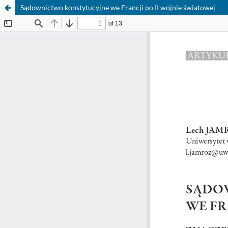
Sądownictwo konstytucyjne we Francji po II wojnie światowej