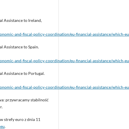
l Assistance to Ireland,
onomic‑and‑fiscal‑policy‑coordination/eu‑financial‑assistance/which‑e
l Assistance to Spain.
onomic‑and‑fiscal‑policy‑coordination/eu‑financial‑assistance/which‑eu‑
al Assistance to Portugal.
onomic‑and‑fiscal‑policy‑coordination/eu‑financial‑assistance/which‑eu
wa: przywracamy stabilność
r.
 strefy euro z dnia 11
.eu
.