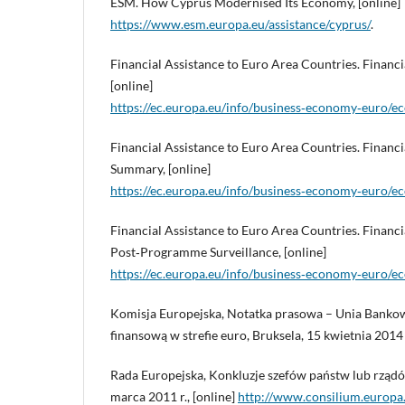
ESM. How Cyprus Modernised Its Economy, [online]
https://www.esm.europa.eu/assistance/cyprus/
.
Financial Assistance to Euro Area Countries. Financia
[online]
https://ec.europa.eu/info/business‑economy‑euro/ec
Financial Assistance to Euro Area Countries. Financia
Summary, [online]
https://ec.europa.eu/info/business‑economy‑euro/ec
Financial Assistance to Euro Area Countries. Financi
Post‑Programme Surveillance, [online]
https://ec.europa.eu/info/business‑economy‑euro/ec
Komisja Europejska, Notatka prasowa – Unia Banko
finansową w strefie euro, Bruksela, 15 kwietnia 2014 
Rada Europejska, Konkluzje szefów państw lub rządów
marca 2011 r., [online]
http://www.consilium.europa