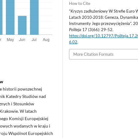
How to Cite
“Kryzys zadłużeniowy W Strefie Euro 
Latach 2010‑2018: Geneza, Dynamika
Instrumenty Jego przezwyciężenia”. 2
Politeja
17 (3(66): 29-52.
https://doi.org/10.12797/Politeja.17.
6.02
.
More Citation Formats
ów
e historii powszechnej
ik Katedry Studiów nad
cznych i Stosunków
Krakowie. W latach
ego Komisji Europejskiej
kowych wydanych w kraju i
stroju Wspólnot Europejskich