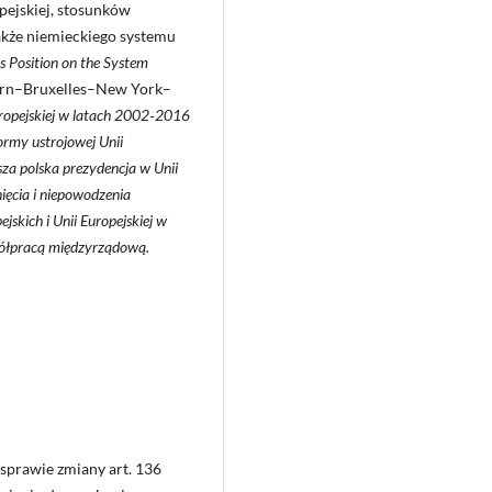
opejskiej, stosunków
także niemieckiego systemu
 Position on the System
Bern–Bruxelles–New York–
ropejskiej w latach 2002‑2016
formy ustrojowej Unii
za polska prezydencja w Unii
ięcia i niepowodzenia
jskich i Unii Europejskiej w
ółpracą międzyrządową.
 sprawie zmiany art. 136