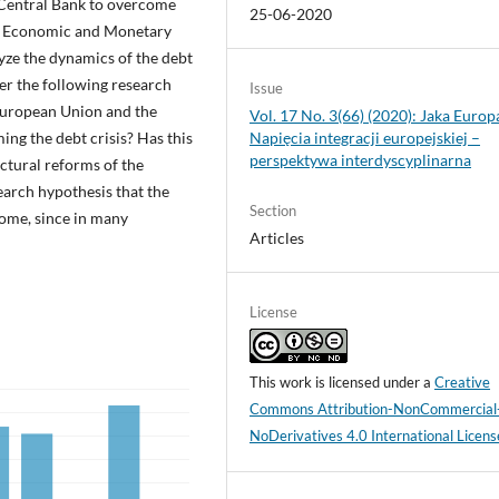
 Central Bank to overcome
25-06-2020
he Economic and Monetary
lyze the dynamics of the debt
wer the following research
Issue
European Union and the
Vol. 17 No. 3(66) (2020): Jaka Europ
Napięcia integracji europejskiej –
ng the debt crisis? Has this
perspektywa interdyscyplinarna
ctural reforms of the
earch hypothesis that the
Section
come, since in many
Articles
License
This work is licensed under a
Creative
Commons Attribution-NonCommercial
NoDerivatives 4.0 International Licens