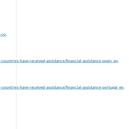
u‑co
.
countries‑have‑received‑assistance/financial‑assistance‑spain_en
.
‑countries‑have‑received‑assistance/financial‑assistance‑portugal_en
.