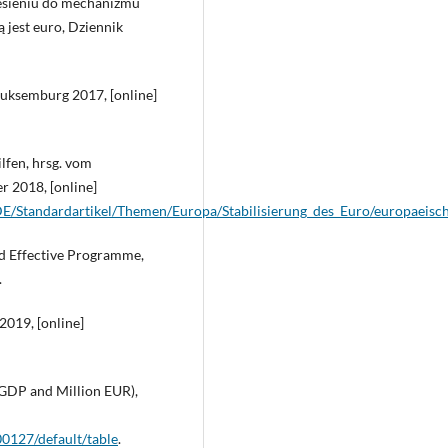
iesieniu do mechanizmu
 jest euro, Dziennik
Luksemburg 2017, [online]
lfen, hrsg. vom
 2018, [online]
/Standardartikel/Themen/Europa/Stabilisierung_des_Euro/europaeische
nd Effective Programme,
.
019, [online]
 GDP and Million EUR),
00127/default/table
.