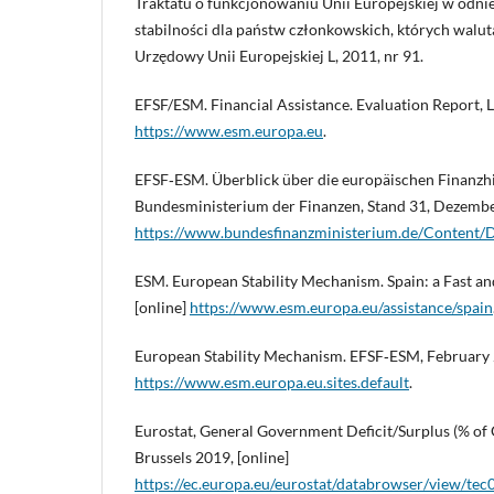
Traktatu o funkcjonowaniu Unii Europejskiej w odn
stabilności dla państw członkowskich, których walutą
Urzędowy Unii Europejskiej L, 2011, nr 91.
EFSF/ESM. Financial Assistance. Evaluation Report, 
https://www.esm.europa.eu
.
EFSF‑ESM. Überblick über die europäischen Finanzhi
Bundesministerium der Finanzen, Stand 31, Dezember
https://www.bundesfinanzministerium.de/Content/DE
ESM. European Stability Mechanism. Spain: a Fast a
[online]
https://www.esm.europa.eu/assistance/spain
European Stability Mechanism. EFSF‑ESM, February 2
https://www.esm.europa.eu.sites.default
.
Eurostat, General Government Deficit/Surplus (% of
Brussels 2019, [online]
https://ec.europa.eu/eurostat/databrowser/view/tec