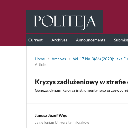
Current
Archives
Announcements
Submis
Home
/
Archives
/
Vol. 17 No. 3(66) (2020): Jaka Eu
Articles
Kryzys zadłużeniowy w strefie
Geneza, dynamika oraz instrumenty jego przezwycię
Janusz Józef Węc
Jagiellonian University in Kraków