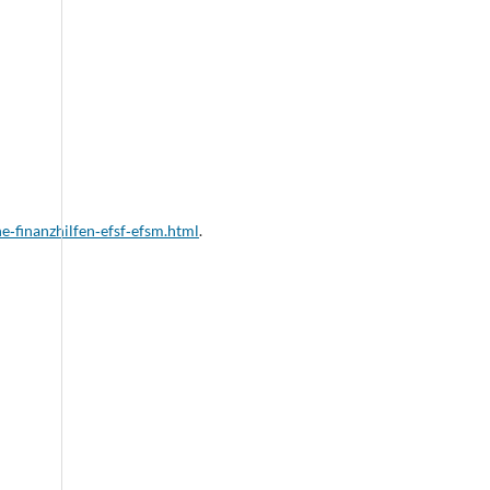
‑finanzhilfen‑efsf‑efsm.html
.