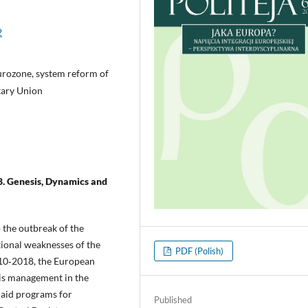
2
 Eurozone, system reform of
tary Union
8. Genesis, Dynamics and
o the outbreak of the
tional weaknesses of the
PDF (Polish)
2010‑2018, the European
sis management in the
 aid programs for
Published