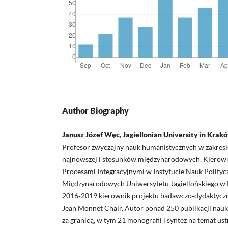
Author Biography
Janusz Józef Węc, Jagiellonian University in Krak
Profesor zwyczajny nauk humanistycznych w zakresi
najnowszej i stosunków międzynarodowych. Kierown
Procesami Integracyjnymi w Instytucie Nauk Polity
Międzynarodowych Uniwersytetu Jagiellońskiego w 
2016‑2019 kierownik projektu badawczo‑dydaktyczn
Jean Monnet Chair. Autor ponad 250 publikacji nau
za granicą, w tym 21 monografii i syntez na temat u