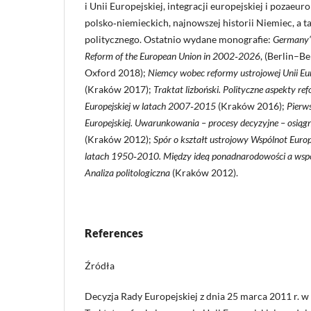
i Unii Europejskiej, integracji europejskiej i pozaeur
polsko‑niemieckich, najnowszej historii Niemiec, a 
politycznego. Ostatnio wydane monografie:
Germany’s
Reform of the European Union in 2002‑2026
, (Berlin–
Oxford 2018);
Niemcy wobec reformy ustrojowej Unii Eu
(Kraków 2017);
Traktat lizboński. Polityczne aspekty re
Europejskiej w latach 2007‑2015
(Kraków 2016);
Pierws
Europejskiej. Uwarunkowania – procesy decyzyjne – osiągn
(Kraków 2012);
Spór o kształt ustrojowy Wspólnot Europe
latach 1950‑2010. Między ideą ponadnarodowości a wsp
Analiza politologiczna
(Kraków 2012).
References
Źródła
Decyzja Rady Europejskiej z dnia 25 marca 2011 r. w