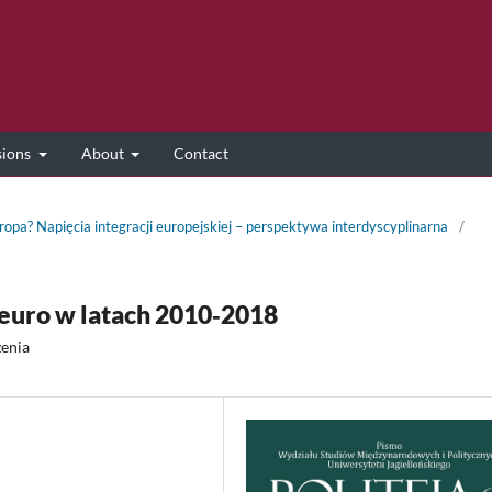
sions
About
Contact
ropa? Napięcia integracji europejskiej – perspektywa interdyscyplinarna
/
 euro w latach 2010‑2018
żenia