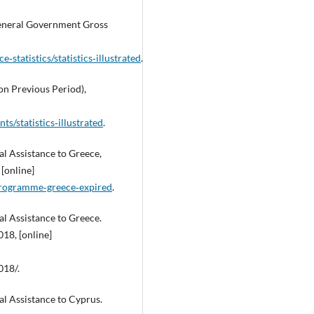
General Government Gross
statistics/statistics‑illustrated
.
n Previous Period),
s/statistics‑illustrated
.
al Assistance to Greece,
[online]
‑programme‑greece‑expired
.
al Assistance to Greece.
18, [online]
018/.
al Assistance to Cyprus.