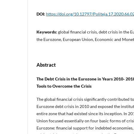
DOI:
https://doi.org/10.12797/Politeja.17.2020.66.0
Keywords:
global financial crisis, debt crisis in the
the Eurozone, European Union, Economic and Mone
Abstract
The Debt Crisis in the Eurozone in Years 2010‑ 201
Tools to Overcome the Crisis
The global financial crisis significantly contributed t
Eurozone debt crisis in 2010 and exposed the institu
entire zone that had existed since its inception. In 
Union focused essentially on four basic forms of cri
Eurozone: financial support for indebted economies,