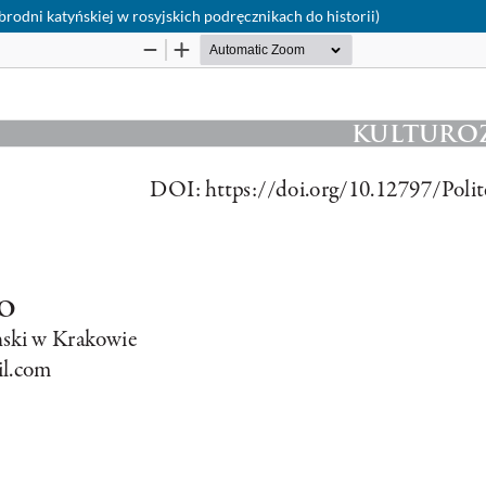
zbrodni katyńskiej w rosyjskich podręcznikach do historii)