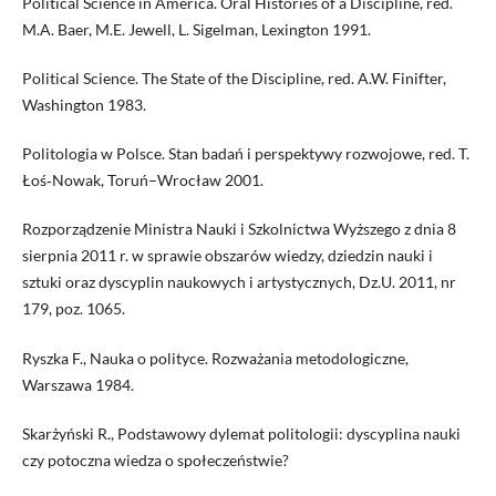
Political Science in America. Oral Histories of a Discipline, red.
M.A. Baer, M.E. Jewell, L. Sigelman, Lexington 1991.
Political Science. The State of the Discipline, red. A.W. Finifter,
Washington 1983.
Politologia w Polsce. Stan badań i perspektywy rozwojowe, red. T.
Łoś‑Nowak, Toruń–Wrocław 2001.
Rozporządzenie Ministra Nauki i Szkolnictwa Wyższego z dnia 8
sierpnia 2011 r. w sprawie obszarów wiedzy, dziedzin nauki i
sztuki oraz dyscyplin naukowych i artystycznych, Dz.U. 2011, nr
179, poz. 1065.
Ryszka F., Nauka o polityce. Rozważania metodologiczne,
Warszawa 1984.
Skarżyński R., Podstawowy dylemat politologii: dyscyplina nauki
czy potoczna wiedza o społeczeństwie?