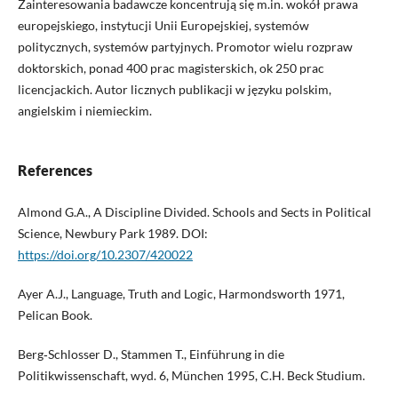
Zainteresowania badawcze koncentrują się m.in. wokół prawa
europejskiego, instytucji Unii Europejskiej, systemów
politycznych, systemów partyjnych. Promotor wielu rozpraw
doktorskich, ponad 400 prac magisterskich, ok 250 prac
licencjackich. Autor licznych publikacji w języku polskim,
angielskim i niemieckim.
References
Almond G.A., A Discipline Divided. Schools and Sects in Political
Science, Newbury Park 1989. DOI:
https://doi.org/10.2307/420022
Ayer A.J., Language, Truth and Logic, Harmondsworth 1971,
Pelican Book.
Berg‑Schlosser D., Stammen T., Einführung in die
Politikwissenschaft, wyd. 6, München 1995, C.H. Beck Studium.