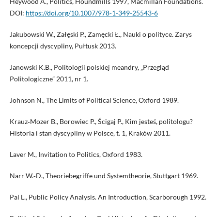
Heywood A., Politics, Houndmills 1997, Macmillan Foundations.
DOI:
https://doi.org/10.1007/978-1-349-25543-6
Jakubowski W., Załęski P., Zamęcki Ł., Nauki o polityce. Zarys
koncepcji dyscypliny, Pułtusk 2013.
Janowski K.B., Politologii polskiej meandry, „Przegląd
Politologiczne” 2011, nr 1.
Johnson N., The Limits of Political Science, Oxford 1989.
Krauz‑Mozer B., Borowiec P., Ścigaj P., Kim jesteś, politologu?
Historia i stan dyscypliny w Polsce, t. 1, Kraków 2011.
Laver M., Invitation to Politics, Oxford 1983.
Narr W.‑D., Theoriebegriffe und Systemtheorie, Stuttgart 1969.
Pal L., Public Policy Analysis. An Introduction, Scarborough 1992.