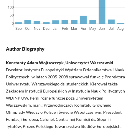
Author Biography
Konstanty Adam Wojtaszczyk, Uniwersytet Warszawski
Dyrektor Instytutu Europeistyki Wydziału Dziennikarstwa i Nauk
Politycznych; w latach 2005-2008 sprawował funkcję Prorektora
Uniwersytetu Warszawskiego ds. studenckich. Kierował także
Zakładem Instytucji Europejskich w Instytucie Nauk Politycznych
WDiNP UW. Pełni różne funkcje poza Uniwersytetem
Warszawskim, m.in.: Przewodniczący Komitetu Głównego
Olimpiady Wiedzy o Polsce i Świecie Współczesnym, Prezydent
Fundacji Europea, Członek Centralnej Komisji ds. Stopni i
Tytułów, Prezes Polskiego Towarszystwa Studiów Europejskich.