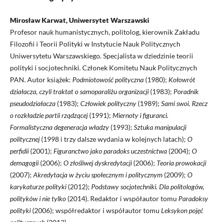
Mirosław Karwat, Uniwersytet Warszawski
Profesor nauk humanistycznych, politolog, kierownik Zakładu
Filozofii i Teorii Polityki w Instytucie Nauk Politycznych
Uniwersytetu Warszawskiego. Specjalista w dziedzinie teorii
polityki i socjotechniki. Członek Komitetu Nauk Politycznych
PAN. Autor książek:
Podmiotowość polityczna
(1980);
Kołowrót
działacza, czyli traktat o samoparaliżu organizacji
(1983);
Poradnik
pseudodziałacza
(1983);
Człowiek polityczny
(1989);
Sami swoi. Rzecz
o rozkładzie partii rządzącej
(1991);
Miernoty i figuranci.
Formalistyczna degeneracja władzy
(1993);
Sztuka manipulacji
politycznej
(1998 i trzy dalsze wydania w kolejnych latach);
O
perfidii
(2001);
Figuranctwo jako paradoks uczestnictwa
(2004);
O
demagogii
(2006);
O złośliwej dyskredytacji
(2006);
Teoria prowokacji
(2007);
Akredytacja w życiu społecznym i politycznym
(2009);
O
karykaturze polityki
(2012);
Podstawy socjotechniki. Dla politologów,
polityków i nie tylko
(2014). Redaktor i współautor tomu
Paradoksy
polityki
(2006); współredaktor i współautor tomu
Leksykon pojęć