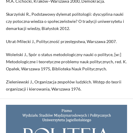
M.A. Cichocki, Kraków–Warszawa 2000, Demokracja.
Skarzyński R., Podstawowy dylemat politologii: dyscyplina nauki
czy potoczna wiedza o społeczeństwie? O tradycji uniwersytetu i
demarkacji wiedzy, Białystok 2012.
Utrat‑Milecki J., Polityczność przestępstwa, Warszawa 2007.
Woleński J., Spór o status metodologiczny nauki o polityce, [w:]
Metodologiczne i teoretyczne problemy nauk politycznych, red. K.
Opałek, Warszawa 1975, Biblioteka Nauk Politycznych.
Zieleniewski J., Organizacja zespołów ludzkich. Wstęp do teorii
organizacji i kierowania, Warszawa 1976.