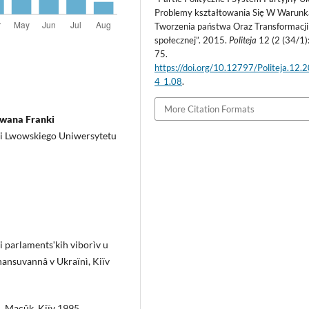
Problemy kształtowania Się W Warunk
Tworzenia państwa Oraz Transformacji
społecznej”. 2015.
Politeja
12 (2 (34/1)
75.
https://doi.org/10.12797/Politeja.12.
4_1.08
.
More Citation Formats
Iwana Franki
ii Lwowskiego Uniwersytetu
ti parlamentsʹkih viborìv u
ìnansuvannâ v Ukraïnì, Kiïv
. Macûk, Kiïv 1995,