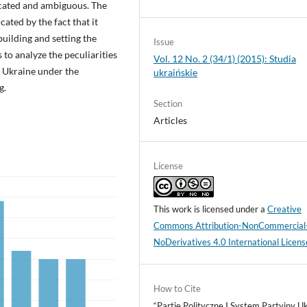
icated and ambiguous. The
ated by the fact that it
building and setting the
Issue
 to analyze the peculiarities
Vol. 12 No. 2 (34/1) (2015): Studia
n Ukraine under the
ukraińskie
g.
Section
Articles
License
This work is licensed under a
Creative
Commons Attribution-NonCommercial
NoDerivatives 4.0 International Licens
How to Cite
“Partie Polityczne I System Partyjny Uk