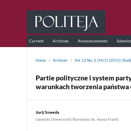
Current
Archives
Announcements
Submis
Home
/
Archives
/
Vol. 12 No. 2 (34/1) (2015): Studi
Partie polityczne i system par
warunkach tworzenia państwa o
Jurij Szweda
Lwowski Uniwersytet Narodowy im. Iwana Franki