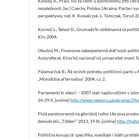
Kolodìj A., Pravì, lìvì ta centr u polìtičnomu žittì Ukr
nezaležnostì, [w:] Czechy, Polska, Ukraina. Partie i sy
perspektywy, red. K. Kowalczyk, L. Tomczak, Toruń 2
Kormič L., Šelest D., Gromadsʹkì ob’êdnannâ ta polìtič
Kiïv 2004.
Obušnij M., Fìnansove zabezpečennâ dìâlʹnostì polìtič
Autoreferat, Kiïvsʹkij nacìonalʹnij unìversitet ìmenì 
Palamarčuk R., Âk ocìniti potrebu polìtičnoï partìï u
„Molodìžna alʹternativa” 2004, cz. 2.
Parlamentsʹkì vibori – 2007 stali najdorožčimi v ìstor
24‑29 X, [online]
http://www.newsru.ua/ukraine/29o
Pìslâ peretvorennâ na gìbridnij režim Ukraïna prodov
demokratìï, „Tiždenʹ” 2013, 19 III, [online]
http://tyz
Polìtična korupcìâ: specifìka, masštabi ì šlâhi protidì