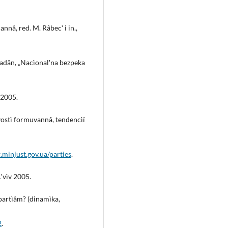
nnâ, red. M. Râbecʹ i in.,
omadân, „Nacìonalʹna bezpeka
v 2005.
ivostì formuvannâ, tendencìï
minjust.gov.ua/parties
.
Lʹvìv 2005.
partìâm? (dinamìka,
2
.