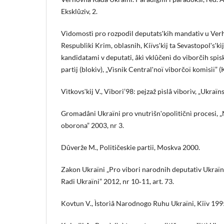
Eksklûziv, 2.
Vìdomostì pro rozpodìl deputatsʹkih mandatìv u Ve
Respublìki Krim, oblasnih, Kiïvsʹkìj ta Sevastopolʹsʹkì
kandidatami v deputati, âkì vklûčenì do viborčih spis
partìj (blokìv), „Vìsnik Centralʹnoï viborčoï komìsìï” (
Vìtkovsʹkij V., Vibori’98: pejzaž pìslâ viborìv, „Ukraïns
Gromadâni Ukraïni pro vnutrìšnʹopolìtičnì procesi, „
oborona” 2003, nr 3.
Dûverže M., Političeskie partii, Moskva 2000.
Zakon Ukraïni „Pro vibori narodnih deputatìv Ukraïn
Radi Ukraïni” 2012, nr 10‑11, art. 73.
Kovtun V., Ìstorìâ Narodnogo Ruhu Ukraïni, Kiïv 199