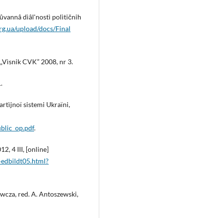
ûvannâ dìâlʹnostì polìtičnih
rg.ua/upload/docs/Final
 „Vìsnik CVK” 2008, nr 3.
.
tìjnoï sistemi Ukraïni,
blic_op.pdf
.
2, 4 III, [online]
edbildt05.html?
cza, red. A. Antoszewski,