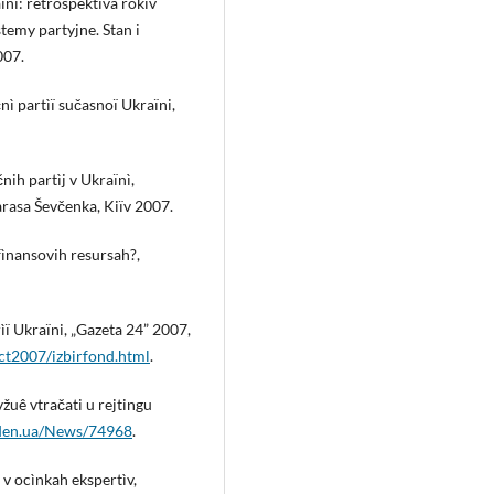
aïni: retrospektiva rokìv
stemy partyjne. Stan i
007.
nì partìï sučasnoï Ukraïni,
nih partìj v Ukraïnì,
Tarasa Ševčenka, Kiïv 2007.
 fìnansovih resursah?,
ìï Ukraïni, „Gazeta 24” 2007,
ct2007/izbirfond.html
.
žuê vtračati u rejtingu
hden.ua/News/74968
.
ï v ocìnkah ekspertìv,