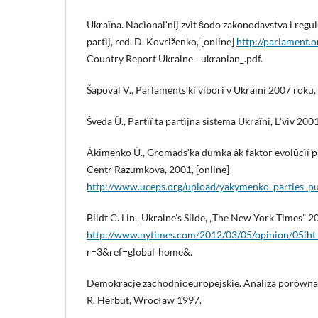
Ukraïna. Nacìonalʹnij zvìt ŝodo zakonodavstva ì regul
partìj, red. D. Kovriženko, [online]
http://parlament.o
Country Report Ukraine ‑ ukranian_.pdf.
Šapoval V., Parlamentsʹkì vibori v Ukraïnì 2007 roku,
Šveda Û., Partìï ta partìjna sistema Ukraïni, Lʹvìv 2001
Âkimenko Û., Gromadsʹka dumka âk faktor evolûcìï par
Centr Razumkova, 2001, [online]
http://www.uceps.org/upload/yakymenko_parties_pu
Bildt C. i in., Ukraine’s Slide, „The New York Times” 201
http://www.nytimes.com/2012/03/05/opinion/05iht‑
r=3&ref=global‑home&.
Demokracje zachodnioeuropejskie. Analiza porównaw
R. Herbut, Wrocław 1997.