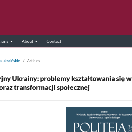
sions
About
Contact
a ukraińskie
/
Articles
tyjny Ukrainy: problemy kształtowania się w
raz transformacji społecznej