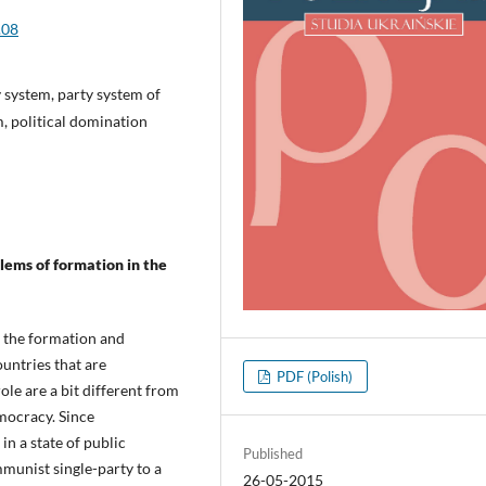
.08
 system, party system of
, political domination
blems of formation in the
n the formation and
ountries that are
PDF (Polish)
ole are a bit different from
mocracy. Since
n a state of public
Published
mmunist single-party to a
26-05-2015