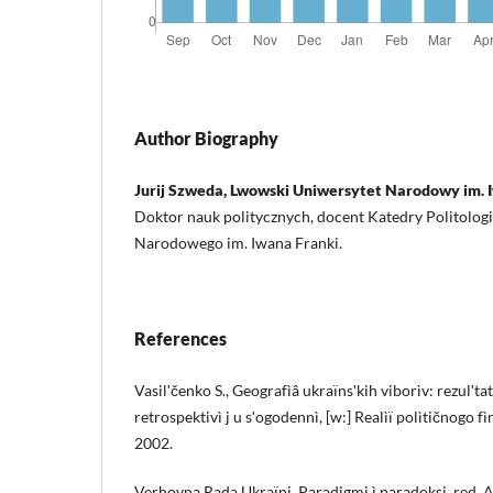
Author Biography
Jurij Szweda, Lwowski Uniwersytet Narodowy im. 
Doktor nauk politycznych, docent Katedry Politolog
Narodowego im. Iwana Franki.
References
Vasilʹčenko S., Geografìâ ukraïnsʹkih viborìv: rezulʹta
retrospektivì j u sʹogodennì, [w:] Realìï polìtičnogo f
2002.
Verhovna Rada Ukraïni. Paradigmi ì paradoksi, red. A