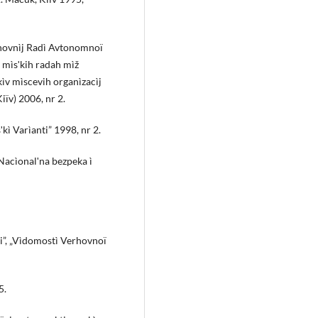
rhovnìj Radì Avtonomnoï
j mìsʹkih radah mìž
kìv mìscevih organìzacìj
Kiïv) 2006, nr 2.
ʹkì Varìanti” 1998, nr 2.
Nacìonalʹna bezpeka ì
i”, „Vìdomostì Verhovnoï
5.