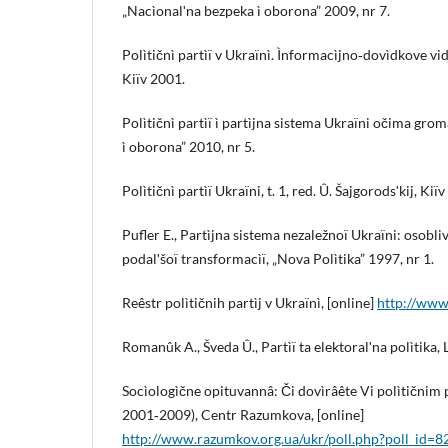
„Nacìonalʹna bezpeka ì oborona” 2009, nr 7.
Polìtičnì partìï v Ukraïnì. Ìnformacìjno‑dovìdkove vida
Kiïv 2001.
Polìtičnì partìï ì partìjna sistema Ukraïni očima gr
ì oborona” 2010, nr 5.
Polìtičnì partìï Ukraïni, t. 1, red. Û. Šajgorodsʹkij, Kiï
Pufler E., Partìjna sistema nezaležnoï Ukraïni: osobl
podalʹšoï transformacìï, „Nova Polìtika” 1997, nr 1.
Reêstr polìtičnih partìj v Ukraïnì, [online]
http://www.
Romanûk A., Šveda Û., Partìï ta elektoralʹna polìtika, 
Socìologìčne opituvannâ: Či dovìrâête Vi polìtičnim 
2001‑2009), Centr Razumkova, [online]
http://www.razumkov.org.ua/ukr/poll.php?poll_id=8