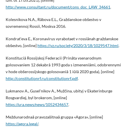
izm. ot 17.05.2021), [online]
http://www.consultant.ru/document/cons_doc_LAW_34661
.
Kolesnikova N.A., Râbova E.L., Graždanskoe obŝestvo v
sovremennoj Rossii, Moskva 2016.
Kondratʹeva E., Koronavirus vyrabotaet v rossiânah graždanskoe
obŝestvo, [online]
https://vz.ru/society/2020/3/18/1029547.html
.
Konstituciâ Rossijskoj Federacii (Prinâta vsenarodnym
golosovaniem 12 dekabrâ 1993 goda s izmeneniâmi, odobrennymi
v hode obŝerossijskogo golosovaniâ 1 iûlâ 2020 goda), [online]
http://constitutionrf.ru/constitutionrf.pdf
.
Lukmanov A., Guselʹnikov A., Mužčina, ubityj v Ekaterinburge
Rosgvardiej, byl brokerom, [online]
https://ura.news/news/1052434657
.
Meždunarodnaâ pravozaŝitnaâ gruppa «Agora», [online]
https://agora.legal/
.