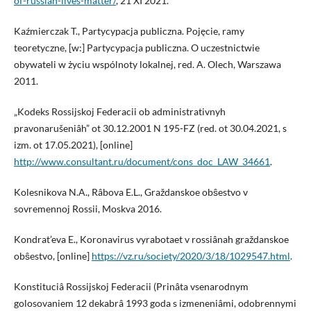
of-russian-lives-matter/
, 21 XI 2021.
Kaźmierczak T., Partycypacja publiczna. Pojęcie, ramy
teoretyczne, [w:] Partycypacja publiczna. O uczestnictwie
obywateli w życiu wspólnoty lokalnej, red. A. Olech, Warszawa
2011.
„Kodeks Rossijskoj Federacii ob administrativnyh
pravonarušeniâh” ot 30.12.2001 N 195-FZ (red. ot 30.04.2021, s
izm. ot 17.05.2021), [online]
http://www.consultant.ru/document/cons_doc_LAW_34661
.
Kolesnikova N.A., Râbova E.L., Graždanskoe obŝestvo v
sovremennoj Rossii, Moskva 2016.
Kondrat’eva E., Koronavirus vyrabotaet v rossiânah graždanskoe
obŝestvo, [online]
https://vz.ru/society/2020/3/18/1029547.html
.
Konstituciâ Rossijskoj Federacii (Prinâta vsenarodnym
golosovaniem 12 dekabrâ 1993 goda s izmeneniâmi, odobrennymi