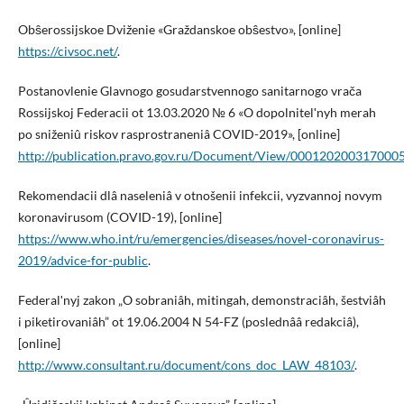
Obŝerossijskoe Dviženie «Graždanskoe obŝestvo», [online]
https://civsoc.net/
.
Postanovlenie Glavnogo gosudarstvennogo sanitarnogo vrača
Rossijskoj Federacii ot 13.03.2020 № 6 «O dopolnitelʹnyh merah
po sniženiû riskov rasprostraneniâ COVID-2019», [online]
http://publication.pravo.gov.ru/Document/View/000120200317000
Rekomendacii dlâ naseleniâ v otnošenii infekcii, vyzvannoj novym
koronavirusom (COVID-19), [online]
https://www.who.int/ru/emergencies/diseases/novel-coronavirus-
2019/advice-for-public
.
Federalʹnyj zakon „O sobraniâh, mitingah, demonstraciâh, šestviâh
i piketirovaniâh” ot 19.06.2004 N 54-FZ (poslednââ redakciâ),
[online]
http://www.consultant.ru/document/cons_doc_LAW_48103/
.