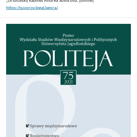
„Ûridičeskij kabinet Andreâ Suvorova”, [online]
https://suvorov.legal/agora/
.