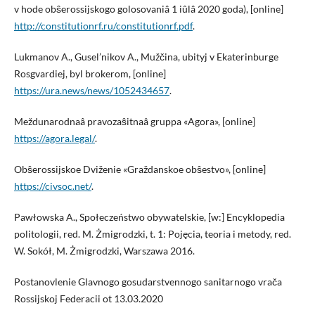
v hode obŝerossijskogo golosovaniâ 1 iûlâ 2020 goda), [online]
http://constitutionrf.ru/constitutionrf.pdf
.
Lukmanov A., Gusel’nikov A., Mužčina, ubityj v Ekaterinburge
Rosgvardiej, byl brokerom, [online]
https://ura.news/news/1052434657
.
Meždunarodnaâ pravozaŝitnaâ gruppa «Agora», [online]
https://agora.legal/
.
Obŝerossijskoe Dviženie «Graždanskoe obŝestvo», [online]
https://civsoc.net/
.
Pawłowska A., Społeczeństwo obywatelskie, [w:] Encyklopedia
politologii, red. M. Żmigrodzki, t. 1: Pojęcia, teoria i metody, red.
W. Sokół, M. Żmigrodzki, Warszawa 2016.
Postanovlenie Glavnogo gosudarstvennogo sanitarnogo vrača
Rossijskoj Federacii ot 13.03.2020