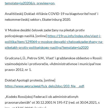
template=ia2020&is_preview=on
.
Analitičeskij Doklad «Vliânie COVID-19 na blagotvoritelʹnostʹ i
nekommerčeskij sektor», Ekaterinburg 2020.
V Moskve desâtki čelovek zaderžany na piketah protiv
policejskogo nasiliâ, [online]
https://19rus.info/index.php/vlast-i-
politika/item/129064-v-moskve-desyatki-chelovekzaderzhany-na-
piketakh-protiv-politsejskogo-nasiliya?template=ia2020
Grudcyna L.Û., Petrov S.M., Vlastʹ i graždanskoe obŝestvo v Rossii:
vzaimodejstvie i protivorečie, «Administrativnoe i municipalʹnoe
pravo» 2012, nr 1.
Doklad Apologii protesta, [online]
https://www.agora.legal/fs/a_delo2doc/203_file__.pdf
.
„Kodeks Rossijskoj Federacii ob administrativnyh
pravonarušeniâh” ot 30.12.2001 N 195-FZ (red. ot 30.04.2021, s