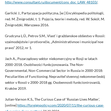
http://www.consultant.ru/document/cons_doc_LAW_48103/
.
Garlicki J., Partycypacja polityczna, [w:] Encyklopedia politologii,
red. M. Żmigrodzki, t. 1: Pojęcia, teorie i metody, red. W. Sokół, M.
Żmigrodzki, Warszawa 2016.
Grudcyna L.Û., Petrov S.M., Vlast’ i graždanskoe obŝestvo v Rossii:
vzaimodejstvie i protivorečie, „Administrativnoe i municipal’noe
pravo” 2012, nr 1.
Jach A., Pozarządowy sektor niekomercyjny w Rosji w latach
2000-2018. Osobliwości funkcjonowania. The Non-
Governmental, Non-Commercial Sector in Russia in 2000-2018:
Peculiarities of Functioning. Nepravitelʹstvennyj nekommerčeskij
sektor v Rossii v 2000-2018 gg. Osobennosti funkcionirovaniâ,
Kraków 2019.
Julian-Varnon K.S., The Curious Case of ‘Russian Lives Matter’,
[online]
https://foreignpolicy.com/2020/07/11/the-curious-case-