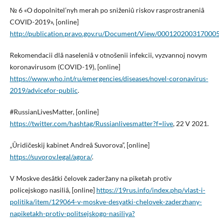
№ 6 «O dopolnitel’nyh merah po sniženiû riskov rasprostraneniâ
COVID-2019», [online]
http://publication.pravo.gov.ru/Document/View/000120200317000
Rekomendacii dlâ naseleniâ v otnošenii infekcii, vyzvannoj novym
koronavirusom (COVID-19), [online]
https://www.who.int/ru/emergencies/diseases/novel-coronavirus-
2019/advicefor-public
.
#RussianLivesMatter, [online]
https://twitter.com/hashtag/Russianlivesmatter?f=live
, 22 V 2021.
„Ûridičeskij kabinet Andreâ Suvorova”, [online]
https://suvorov.legal/agora/
.
V Moskve desâtki čelovek zaderžany na piketah protiv
policejskogo nasiliâ, [online]
https://19rus.info/index.php/vlast-i-
politika/item/129064-v-moskve-desyatki-chelovek-zaderzhany-
napiketakh-protiv-politsejskogo-nasiliya?