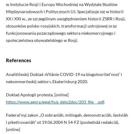
w Instytucie Rosji i Europy Wschodniej na Wydziale Studiów
Międzynarodowych i Politycznych UJ. Specjalizuje się w historii
XX i XXI w., ze szczególnym uwzględnieniem historii ZSRR i Rosji,
stosunków polsko-rosyjskich, transformacji ustrojowej oraz
funkcjonowania pozarządowego sektora niekomercyjnego i
społeczeństwa obywatelskiego w Rosji.
References
Analitičeskij Doklad «Vliânie COVID-19 na blagotvoritel’nost’ i
nekommerčeskij sektor», Ekaterinburg 2020.
Doklad Apologii protesta, [online]
https://www.agora.legal/fs/a_delo2doc/203_file__.pdf
.
Federal’nyj zakon „O sobraniâh, mitingah, demonstraciâh, šestviâh
i piketirovaniâh” ot 19.06.2004 N 54-FZ (poslednââ redakciâ),
[online]