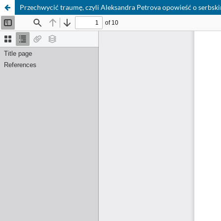
Przechwycić traumę, czyli Aleksandra Petrova opowieść o serbski