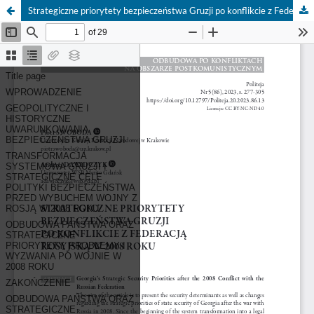
Strategiczne priorytety bezpieczeństwa Gruzji po konflikcie z Federacją Rosyjską w 2008 roku