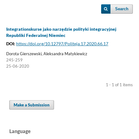
Search
Integrationskurse jako narzędzie polityki integracyjnej
Republiki Federalnej Niemiec
DOI:
https://doi.org/10.12797/Politeja.17.2020.66.17
Dorota Gierszewski, Aleksandra Matykiewicz
245-259
25-06-2020
1 - 1 of 1 items
Make a Submission
Language