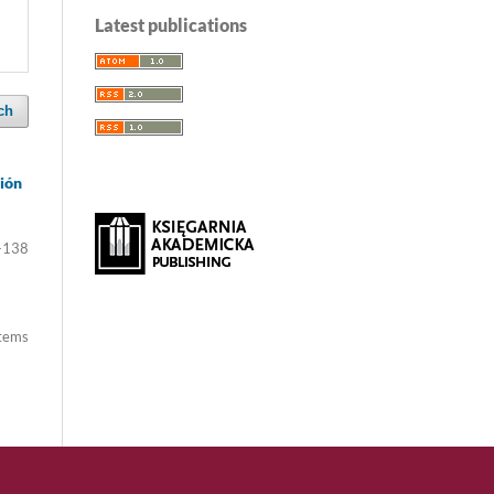
Latest publications
ch
ción
-138
items