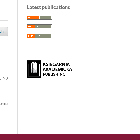
Latest publications
ch
3-90
items