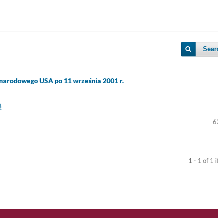
Sear
narodowego USA po 11 września 2001 r.
3
6
1 - 1 of 1 