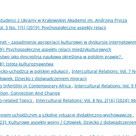
 Studenci z Ukrainy w Krakowskiej Akademii im. Andrzeja Frycza
ol. 3 No. 1(5) (2019): Psychospołeczne aspekty relacji
rnet – zagadnienie apropriacji kulturowej w dyskursie internetow
2019): Psychospołeczne aspekty relacji międzykulturowych
stwo jako dyscyplina naukowa określona w polskim prawie?
,
018): Istota kulturoznawstwa
ecko-uchodźca w polskiej edukacji
,
Intercultural Relations: Vol. 7 N
złowiek. Dziecko z doświadczeniem migracji
 Infertility in Contemporary Africa
,
Intercultural Relations: Vol. 9 
action, Connection And Change
o-related Topics
,
Intercultural Relations: Vol. 8 No. 2(16) (2024): M
eniem uchodźczym a szkolne sytuacje dydaktyczno-wychowawcze
,
(2023): Kulturowe aspekty wojny / Człowiek. Dziecko z doświadczenie