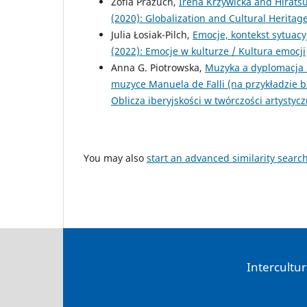
Zofia Prażuch,
Irena Krzywicka and Hiratsuk
(2020): Globalization and Cultural Herita
Julia Łosiak-Pilch,
Emocje, kontekst sytuac
(2022): Emocje w kulturze / Kultura emocji
Anna G. Piotrowska,
Muzyka a dyplomacja k
muzyce Manuela de Falli (na przykładzie b
Oblicza iberyjskości w twórczości artystycz
You may also
start an advanced similarity searc
Intercultur