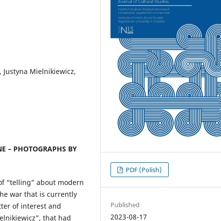
 Justyna Mielnikiewicz,
INE – PHOTOGRAPHS BY
PDF (Polish)
y of “telling” about modern
he war that is currently
Published
er of interest and
2023-08-17
ielnikiewicz”, that had