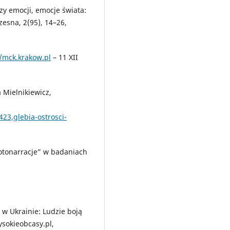
zy emocji, emocje świata:
zesna, 2(95), 14–26,
//mck.krakow.pl
– 11 XII
a Mielnikiewicz,
423,glebia-ostrosci-
„fotonarracje” w badaniach
i w Ukrainie: Ludzie boją
ysokieobcasy.pl,