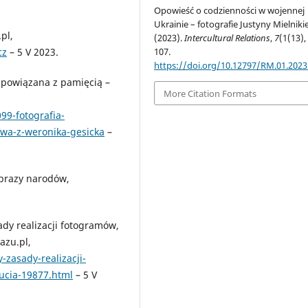
Opowieść o codzienności w wojennej
Ukrainie – fotografie Justyny Mielniki
pl,
(2023).
Intercultural Relations
,
7
(1(13),
cz
– 5 V 2023.
107.
https://doi.org/10.12797/RM.01.2023
e powiązana z pamięcią –
More Citation Formats
99-fotografia-
wa-z-weronika-gesicka
–
Obrazy narodów,
sady realizacji fotogramów,
azu.pl,
-zasady-realizacji-
zucia-19877.html
– 5 V