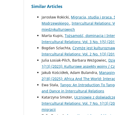
Similar Articles
Jarosław Rokicki,
Migracja, studia i praca.
Modrzewskiego
,
Intercultural Relations: V
międzykulturowych
Marta Kupis,
Tożsamość, dominacja i Inte
Intercultural Relations: Vol. 3 No. 1(5) (
Bogdan Szlachta,
Czymże jest kulturoznaw
Intercultural Relations: Vol. 2 No. 1(3) (2
Julia Łosiak-Pilch, Barbara Weżgowiec,
Dzi
1(13) (2023): Kulturowe aspekty wojny / C
Jakub Kościółek, Adam Bulandra,
Managing
2(18) (2025): Africa And The World: Inter
Ewa Stala,
Tango: An Introduction To Tang
and Dance in Intercultural Relations
Katarzyna Smoter,
Uczniowie z doświadcz
Intercultural Relations: Vol. 7 No. 1(13) 
migracji