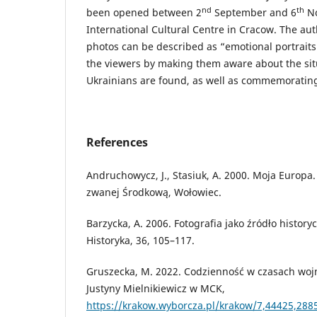
nd
th
been opened between 2
September and 6
No
International Cultural Centre in Cracow. The aut
photos can be described as “emotional portrait
the viewers by making them aware about the sit
Ukrainians are found, as well as commemorating 
References
Andruchowycz, J., Stasiuk, A. 2000. Moja Europa
zwanej Środkową, Wołowiec.
Barzycka, A. 2006. Fotografia jako źródło histor
Historyka, 36, 105–117.
Gruszecka, M. 2022. Codzienność w czasach wojn
Justyny Mielnikiewicz w MCK,
https://krakow.wyborcza.pl/krakow/7,44425,288