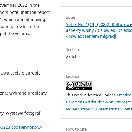
vember 2022 in the
hors note, that the report
Issue
s”, which aim at moving
Vol. 7 No. 1(13) (2023): Kulturow
uation, in which the
aspekty wojny / Człowiek. Dziecko
of the victims.
doświadczeniem migracji
Section
Articles
. Dwa eseje o Europie
License
yczne: wybrane problemy,
This work is licensed under a
Creative
Commons Attribution-NonCommercia
NoDerivatives 4.0 International Licen
y. Wystawa fotografii
50223,codziennosc-w-
How to Cite