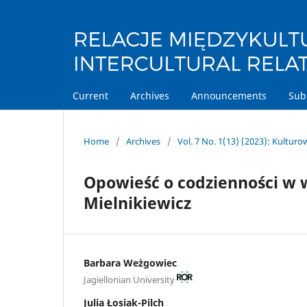
Current
Archives
Announcements
Sub
Home
/
Archives
/
Vol. 7 No. 1(13) (2023): Kultur
Opowieść o codzienności w w
Mielnikiewicz
Barbara Weżgowiec
Jagiellonian University
Julia Łosiak-Pilch