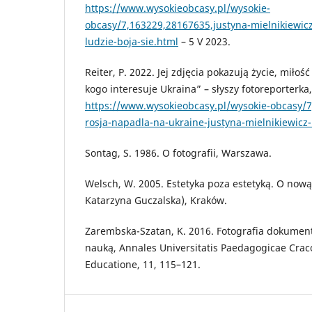
https://www.wysokieobcasy.pl/wysokie-
obcasy/7,163229,28167635,justyna-mielnikiewicz-
ludzie-boja-sie.html
– 5 V 2023.
Reiter, P. 2022. Jej zdjęcia pokazują życie, miłość
kogo interesuje Ukraina” – słyszy fotoreporterka
https://www.wysokieobcasy.pl/wysokie-obcasy/
rosja-napadla-na-ukraine-justyna-mielnikiewicz
Sontag, S. 1986. O fotografii, Warszawa.
Welsch, W. 2005. Estetyka poza estetyką. O nową 
Katarzyna Guczalska), Kraków.
Zarembska-Szatan, K. 2016. Fotografia dokumen
nauką, Annales Universitatis Paedagogicae Craco
Educatione, 11, 115–121.