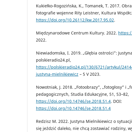
Kukiełko-Rogozińska, K., Tomanek, T. 2017. Obra
fotografie wojenne Rity Leistner, Kultura Współc
https://doi.org/10.26112/kw.2017.95.02
.
Międzynarodowe Centrum Kultury. 2022.
https:
2022.
Niewiadomska, I. 2019. „Głębia ostrości”: Justyn
polskieradio24.pl,
https://polskieradio24.pl/130/6721/artykul/2414
justyna-mielnikiewicz
– 5 V 2023.
Nowotniak, J. 2018. „Fotoobrazy”, „fotogłosy” i 
pedagogicznych, Studia Edukacyjne, 51, 53–82,
https://doi.org/10.14746/se.2018.51.4
. DOI:
https://doi.org/10.14746/se.2018.51.4
Redzisz M. 2022. Justyna Mielnikiewicz o sytuacj
się jeździć daleko, nie chcą zostawiać rodziny, w