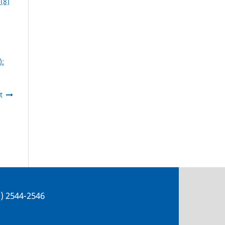
2(8)
):
t
e) 2544-2546