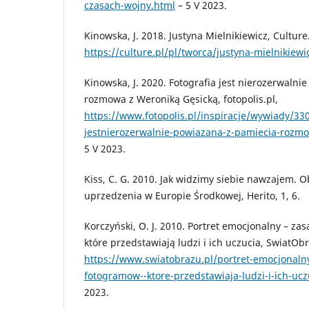
czasach-wojny.html
– 5 V 2023.
Kinowska, J. 2018. Justyna Mielnikiewicz, Culture.
https://culture.pl/pl/tworca/justyna-mielnikiewi
Kinowska, J. 2020. Fotografia jest nierozerwalni
rozmowa z Weroniką Gęsicką, fotopolis.pl,
https://www.fotopolis.pl/inspiracje/wywiady/330
jestnierozerwalnie-powiazana-z-pamiecia-rozmo
5 V 2023.
Kiss, C. G. 2010. Jak widzimy siebie nawzajem. 
uprzedzenia w Europie Środkowej, Herito, 1, 6.
Korczyński, O. J. 2010. Portret emocjonalny – za
które przedstawiają ludzi i ich uczucia, SwiatObr
https://www.swiatobrazu.pl/portret-emocjonalny
fotogramow--ktore-przedstawiaja-ludzi-i-ich-uc
2023.