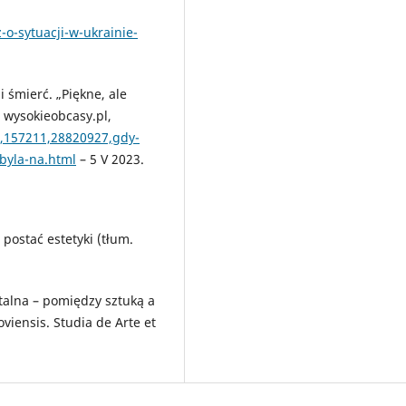
o-sytuacji-w-ukrainie-
 i śmierć. „Piękne, ale
, wysokieobcasy.pl,
7,157211,28820927,gdy-
-byla-na.html
– 5 V 2023.
postać estetyki (tłum.
talna – pomiędzy sztuką a
viensis. Studia de Arte et