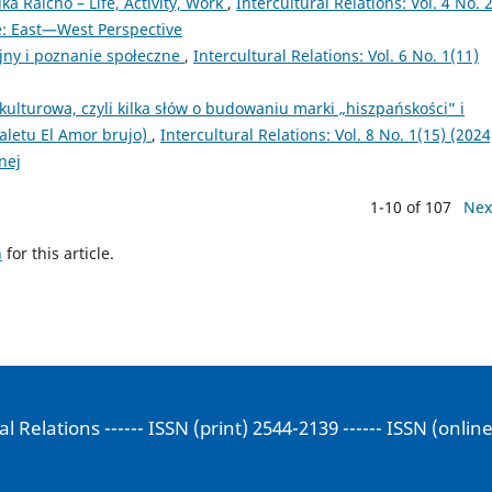
a Raichō – Life, Activity, Work
,
Intercultural Relations: Vol. 4 No. 
ge: East—West Perspective
yjny i poznanie społeczne
,
Intercultural Relations: Vol. 6 No. 1(11)
ulturowa, czyli kilka słów o budowaniu marki „hiszpańskości” i
aletu El Amor brujo)
,
Intercultural Relations: Vol. 8 No. 1(15) (2024
nej
1-10 of 107
Nex
h
for this article.
al Relations ------ ISSN (print) 2544-2139 ------ ISSN (onlin