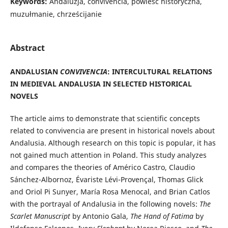
Keywords:
Andaluzja, convivencia, powieść historyczna,
muzułmanie, chrześcijanie
Abstract
ANDALUSIAN
CONVIVENCIA
:
INTERCULTURAL RELATIONS
IN MEDIEVAL ANDALUSIA
IN SELECTED HISTORICAL
NOVELS
The article aims to demonstrate that scientific concepts
related to convivencia are present in historical novels about
Andalusia. Although research on this topic is popular, it has
not gained much attention in Poland. This study analyzes
and compares the theories of Américo Castro, Claudio
Sánchez-Albornoz, Évariste Lévi-Provençal, Thomas Glick
and Oriol Pi Sunyer, María Rosa Menocal, and Brian Catlos
with the portrayal of Andalusia in the following novels:
The
Scarlet Manuscript
by Antonio Gala,
The Hand of Fatima
by