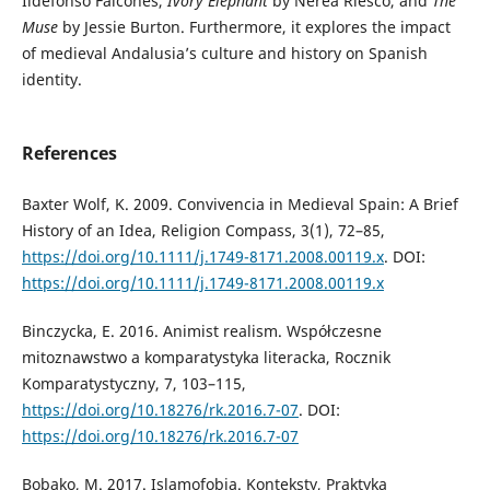
Ildefonso Falcones,
Ivory Elephant
by Nerea Riesco, and
The
Muse
by Jessie Burton. Furthermore, it explores the impact
of medieval Andalusia’s culture and history on Spanish
identity.
References
Baxter Wolf, K. 2009. Convivencia in Medieval Spain: A Brief
History of an Idea, Religion Compass, 3(1), 72–85,
https://doi.org/10.1111/j.1749-8171.2008.00119.x
. DOI:
https://doi.org/10.1111/j.1749-8171.2008.00119.x
Binczycka, E. 2016. Animist realism. Współczesne
mitoznawstwo a komparatystyka literacka, Rocznik
Komparatystyczny, 7, 103–115,
https://doi.org/10.18276/rk.2016.7-07
. DOI:
https://doi.org/10.18276/rk.2016.7-07
Bobako, M. 2017. Islamofobia. Konteksty, Praktyka