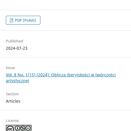
PDF (Polish)
Published
2024-07-23
Issue
Vol. 8 No. 1(15) (2024): Oblicza iberyjskości w twórczości
artystycznej
Section
Articles
License