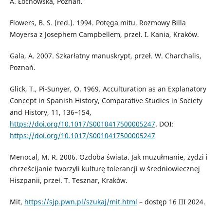
A. Łochowska, Poznań.
Flowers, B. S. (red.). 1994. Potęga mitu. Rozmowy Billa
Moyersa z Josephem Campbellem, przeł. I. Kania, Kraków.
Gala, A. 2007. Szkarłatny manuskrypt, przeł. W. Charchalis,
Poznań.
Glick, T., Pi-Sunyer, O. 1969. Acculturation as an Explanatory
Concept in Spanish History, Comparative Studies in Society
and History, 11, 136–154,
https://doi.org/10.1017/S0010417500005247
. DOI:
https://doi.org/10.1017/S0010417500005247
Menocal, M. R. 2006. Ozdoba świata. Jak muzułmanie, żydzi i
chrześcijanie tworzyli kulturę tolerancji w średniowiecznej
Hiszpanii, przeł. T. Tesznar, Kraków.
Mit,
https://sjp.pwn.pl/szukaj/mit.html
– dostęp 16 III 2024.