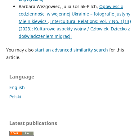
Barbara Weżgowiec, Julia Łosiak-Pilch,
Opowieść o
codzienności w wojennej Ukrainie – fotografie Justyny
Mielnikiewicz
,
Intercultural Relations: Vol. 7 No. 1(13)
(2023): Kulturowe aspekty wojny / Człowiek. Dziecko z
doświadczeniem migracji
You may also
start an advanced similarity search
for this
article.
Language
English
Polski
Latest publications