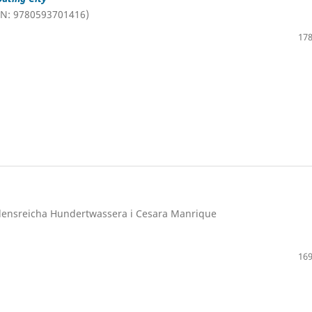
BN: 9780593701416)
178
edensreicha Hundertwassera i Cesara Manrique
169