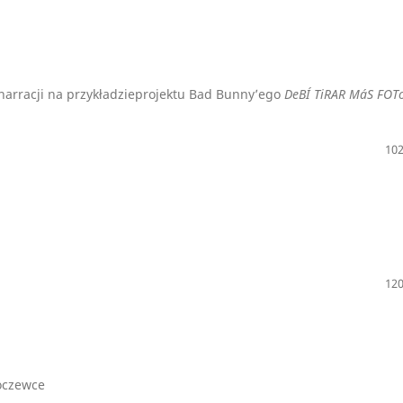
onarracji na przykładzieprojektu Bad Bunny’ego
DeBÍ TiRAR MáS FOT
102
120
soczewce