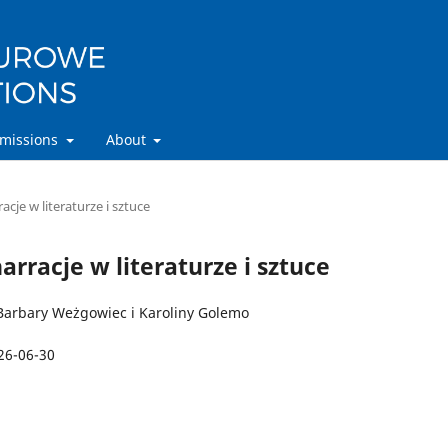
missions
About
acje w literaturze i sztuce
narracje w literaturze i sztuce
Barbary Weżgowiec i Karoliny Golemo
26-06-30