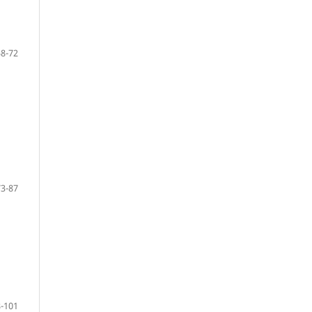
58-72
73-87
-101