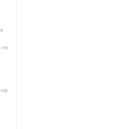
oS
-119
-135