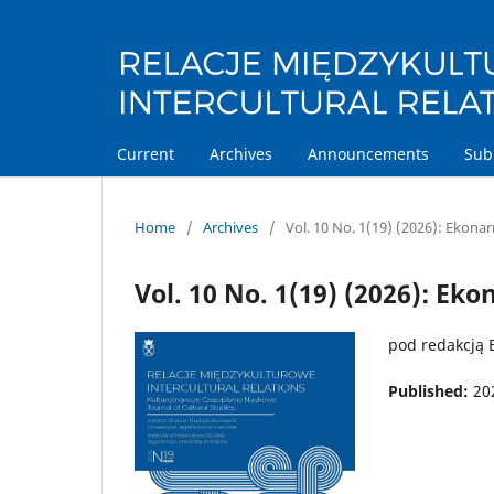
Current
Archives
Announcements
Sub
Home
/
Archives
/
Vol. 10 No. 1(19) (2026): Ekonarr
Vol. 10 No. 1(19) (2026): Eko
pod redakcją 
Published:
20